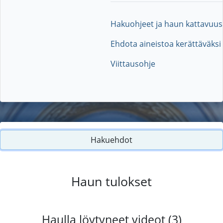
Hakuohjeet ja haun kattavuus
Ehdota aineistoa kerättäväksi
Viittausohje
Hakuehdot
Haun tulokset
Haulla löytyneet videot (3)