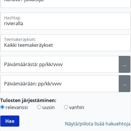
Hashtag:
Teemakeräykset:
Päivämäärästä: pp/kk/vvvv
...
Päivämäärään: pp/kk/vvvv
...
Tulosten järjestäminen:
relevanssi
uusin
vanhin
Näytä/piilota lisää hakuehtoja