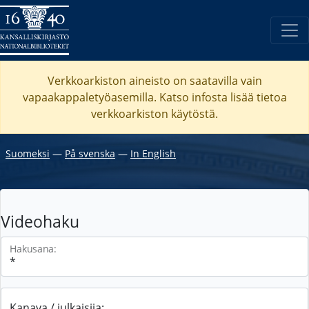
Verkkoarkiston aineisto on saatavilla vain
vapaakappaletyöasemilla. Katso
infosta
lisää tietoa
verkkoarkiston käytöstä.
Suomeksi
―
På svenska
―
In English
Videohaku
Hakusana:
Kanava / julkaisija: