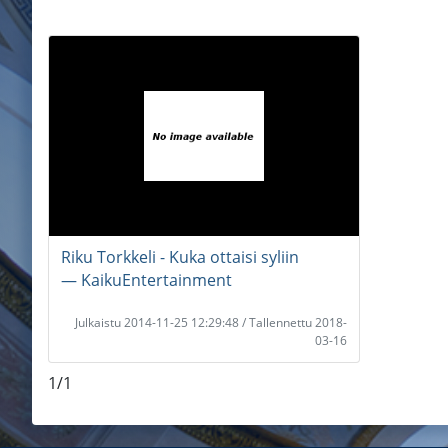
Riku Torkkeli - Kuka ottaisi syliin
― KaikuEntertainment
Julkaistu 2014-11-25 12:29:48 / Tallennettu 2018-
03-16
1/1