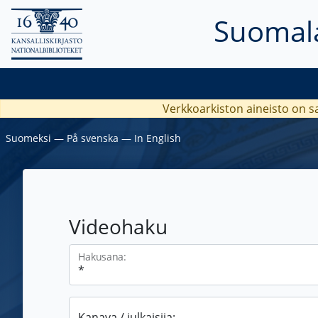
Suomala
Verkkoarkiston aineisto on s
Suomeksi
―
På svenska
―
In English
Videohaku
Hakusana:
Kanava / julkaisija: