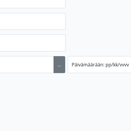
...
Päivämäärään: pp/kk/vvvv