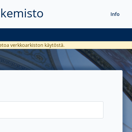
akemisto
Info
ietoa verkkoarkiston käytöstä.