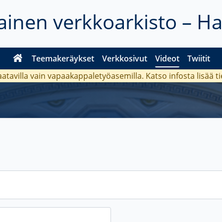
inen verkkoarkisto – H
Teemakeräykset
Verkkosivut
Videot
Twiitit
aatavilla vain vapaakappaletyöasemilla. Katso
infosta
lisää t