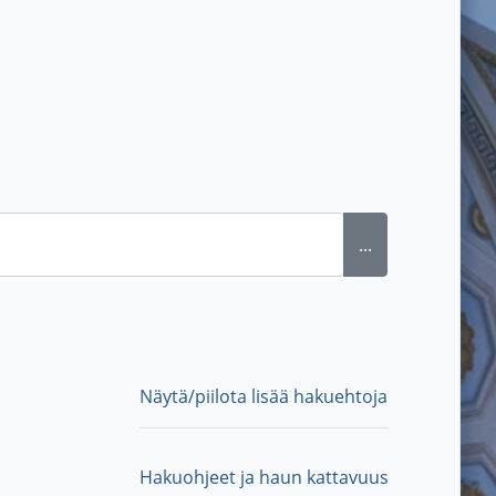
...
Näytä/piilota lisää hakuehtoja
Hakuohjeet ja haun kattavuus