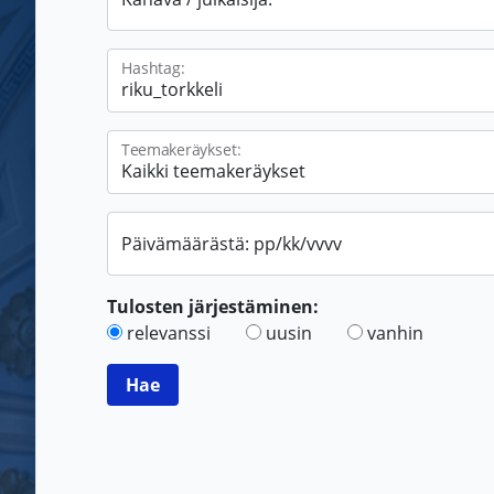
Hashtag:
Teemakeräykset:
Päivämäärästä: pp/kk/vvvv
Tulosten järjestäminen:
relevanssi
uusin
vanhin