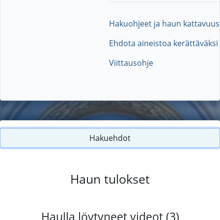
Hakuohjeet ja haun kattavuus
Ehdota aineistoa kerättäväksi
Viittausohje
Hakuehdot
Haun tulokset
Haulla löytyneet videot (3)