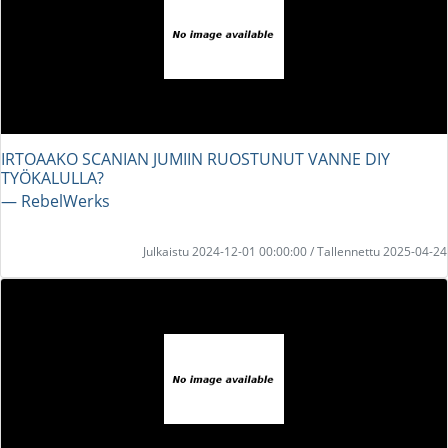
IRTOAAKO SCANIAN JUMIIN RUOSTUNUT VANNE DIY
TYÖKALULLA?
― RebelWerks
Julkaistu 2024-12-01 00:00:00 / Tallennettu 2025-04-24