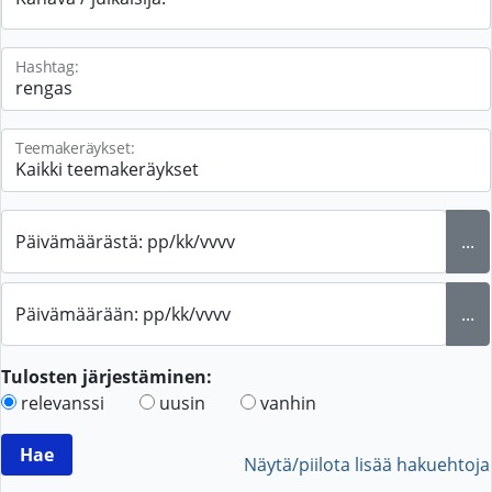
Hashtag:
Teemakeräykset:
Päivämäärästä: pp/kk/vvvv
...
Päivämäärään: pp/kk/vvvv
...
Tulosten järjestäminen:
relevanssi
uusin
vanhin
Näytä/piilota lisää hakuehtoja