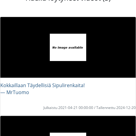
Kokkaillaan Täydellisiä Sipulirenkaita!
― MrTuomo
Julkaistu 2021-04-21 00:00:00 / Tallennettu 2024-12-20