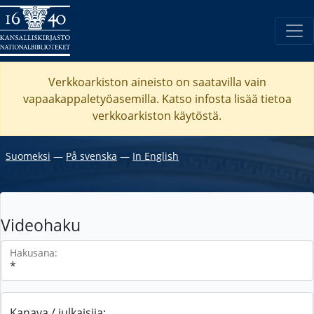
Verkkoarkiston aineisto on saatavilla vain
vapaakappaletyöasemilla. Katso
infosta
lisää tietoa
verkkoarkiston käytöstä.
Suomeksi
―
På svenska
―
In English
Videohaku
Hakusana:
Kanava / julkaisija: