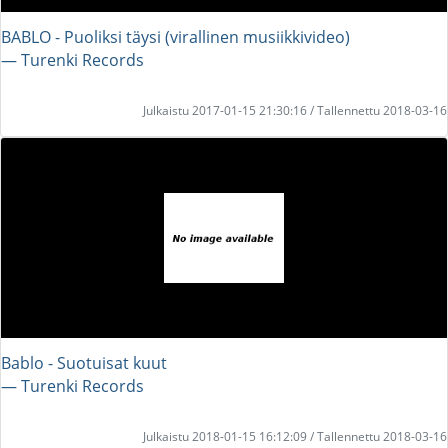
BABLO - Puoliksi täysi (virallinen musiikkivideo)
― Turenki Records
Julkaistu 2017-01-15 21:30:16 / Tallennettu 2018-03-16
Bablo - Suotuisat kuut
― Turenki Records
Julkaistu 2018-01-15 16:12:09 / Tallennettu 2018-03-16