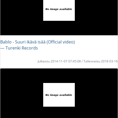
Bablo - Suuri ikävä isää (Official video)
― Turenki Records
Julkaistu 2014-11-07 07:45:08 / Tallennettu 2018-03-16