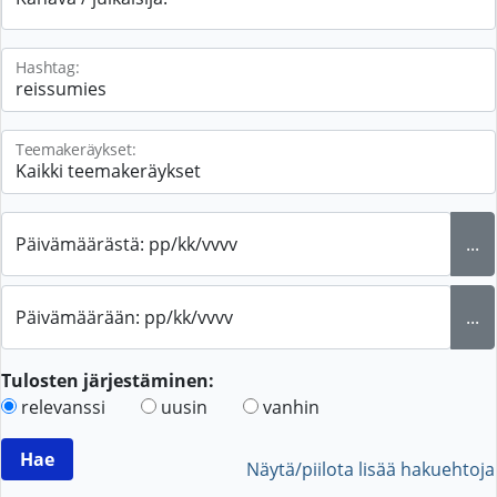
Hashtag:
Teemakeräykset:
Päivämäärästä: pp/kk/vvvv
...
Päivämäärään: pp/kk/vvvv
...
Tulosten järjestäminen:
relevanssi
uusin
vanhin
Näytä/piilota lisää hakuehtoja