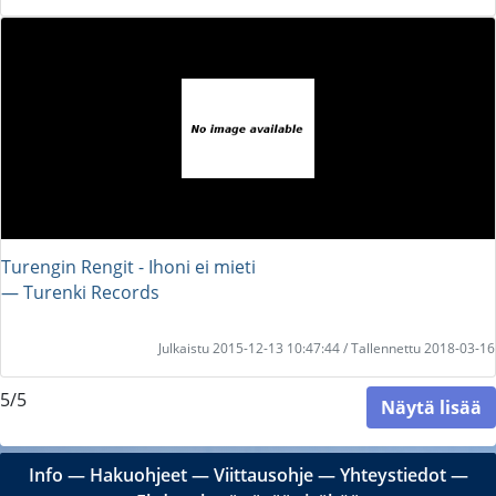
Turengin Rengit - Ihoni ei mieti
― Turenki Records
Julkaistu 2015-12-13 10:47:44 / Tallennettu 2018-03-16
5/5
Näytä lisää
Info
―
Hakuohjeet
―
Viittausohje
―
Yhteystiedot
―