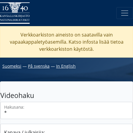
Verkkoarkiston aineisto on saatavilla vain
vapaakappaletyöasemilla. Katso
infosta
lisää tietoa
verkkoarkiston käytöstä.
Suomeksi
―
På svenska
―
In English
Videohaku
Hakusana:
Kanava / julkaisija: