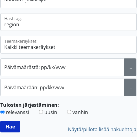
Hashtag:
Teemakeräykset:
Päivämäärästä: pp/kk/vvvv
...
Päivämäärään: pp/kk/vvvv
...
Tulosten järjestäminen:
relevanssi
uusin
vanhin
Näytä/piilota lisää hakuehtoja