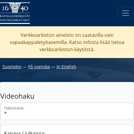
Verkkoarkiston aineisto on saatavilla vain
vapaakappaletyöasemilla. Katso
infosta
lisää tietoa
verkkoarkiston käytöstä.
Suomeksi
―
På svenska
―
In English
Videohaku
Hakusana:
Kanava / julkaisija: