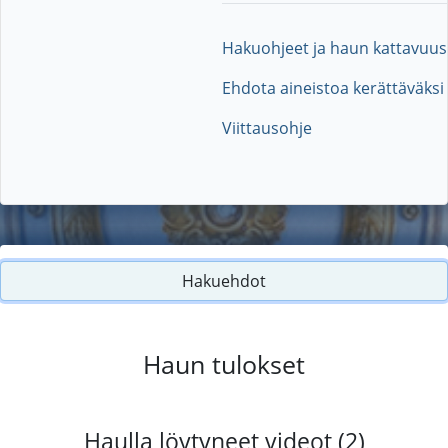
Hakuohjeet ja haun kattavuus
Ehdota aineistoa kerättäväksi
Viittausohje
Hakuehdot
Haun tulokset
Haulla löytyneet videot (2)