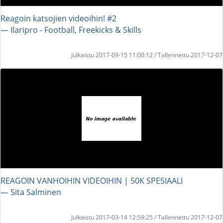
Reagoin katsojien videoihin! #2
― Ilaripro - Football, Freekicks & Skills
Julkaistu 2017-09-15 11:00:12 / Tallennettu 2017-12-07
REAGOIN VANHOIHIN VIDEOIHIN | 50K SPESIAALI
― Sita Salminen
Julkaistu 2017-03-14 12:59:25 / Tallennettu 2017-12-07