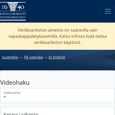
Verkkoarkiston aineisto on saatavilla vain
vapaakappaletyöasemilla. Katso
infosta
lisää tietoa
verkkoarkiston käytöstä.
Suomeksi
―
På svenska
―
In English
Videohaku
Hakusana:
Kanava / julkaisija: