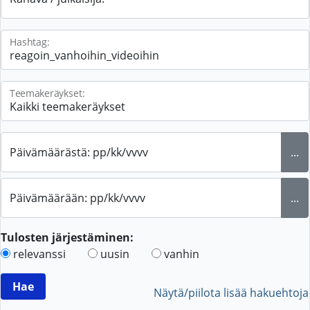
Hashtag:
Teemakeräykset:
Päivämäärästä: pp/kk/vvvv
...
Päivämäärään: pp/kk/vvvv
...
Tulosten järjestäminen:
relevanssi
uusin
vanhin
Näytä/piilota lisää hakuehtoja