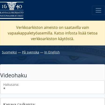
Verkkoarkiston aineisto on saatavilla vain
vapaakappaletyöasemilla. Katso
infosta
lisää tietoa
verkkoarkiston käytöstä.
Suomeksi
―
På svenska
―
In English
Videohaku
Hakusana:
Kanava / julkaisija: