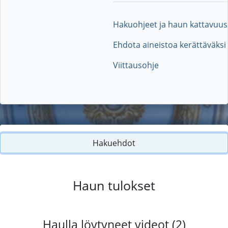
Hakuohjeet ja haun kattavuus
Ehdota aineistoa kerättäväksi
Viittausohje
Hakuehdot
Haun tulokset
Haulla löytyneet videot (2)