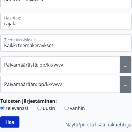
Hashtag:
Teemakeräykset:
Päivämäärästä: pp/kk/vvvv
...
Päivämäärään: pp/kk/vvvv
...
Tulosten järjestäminen:
relevanssi
uusin
vanhin
Näytä/piilota lisää hakuehtoja