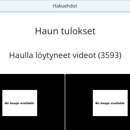
Hakuehdot
Haun tulokset
Haulla löytyneet videot (3593)