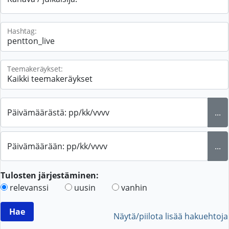
Hashtag:
Teemakeräykset:
Päivämäärästä: pp/kk/vvvv
...
Päivämäärään: pp/kk/vvvv
...
Tulosten järjestäminen:
relevanssi
uusin
vanhin
Näytä/piilota lisää hakuehtoja