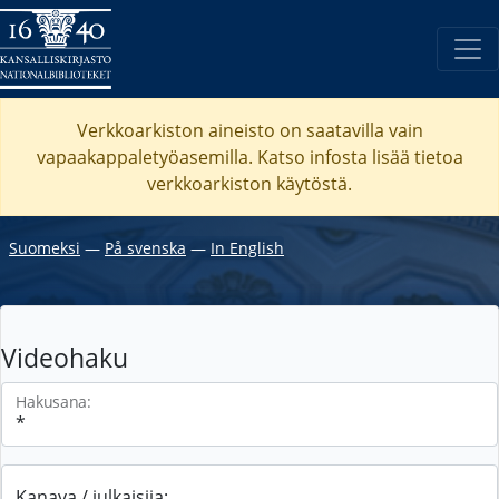
Verkkoarkiston aineisto on saatavilla vain
vapaakappaletyöasemilla. Katso
infosta
lisää tietoa
verkkoarkiston käytöstä.
Suomeksi
―
På svenska
―
In English
Videohaku
Hakusana:
Kanava / julkaisija: