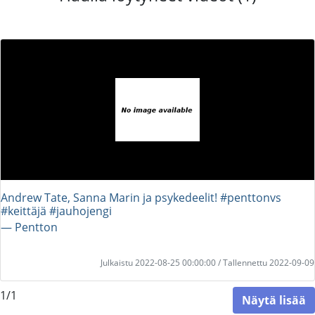
Andrew Tate, Sanna Marin ja psykedeelit! #penttonvs
#keittäjä #jauhojengi
― Pentton
Julkaistu 2022-08-25 00:00:00 / Tallennettu 2022-09-09
1/1
Näytä lisää