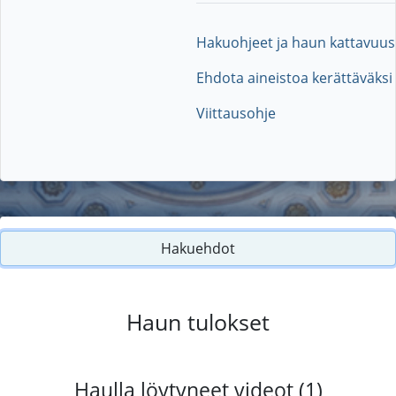
Hakuohjeet ja haun kattavuus
Ehdota aineistoa kerättäväksi
Viittausohje
Hakuehdot
Haun tulokset
Haulla löytyneet videot (1)