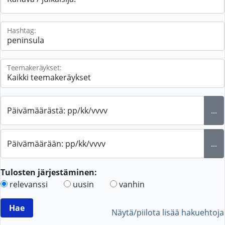
Hashtag:
Teemakeräykset:
Päivämäärästä: pp/kk/vvvv
...
Päivämäärään: pp/kk/vvvv
...
Tulosten järjestäminen:
relevanssi
uusin
vanhin
Näytä/piilota lisää hakuehtoja