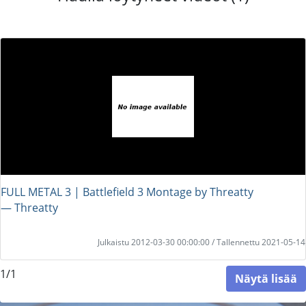
FULL METAL 3 | Battlefield 3 Montage by Threatty
― Threatty
Julkaistu 2012-03-30 00:00:00 / Tallennettu 2021-05-14
1/1
Näytä lisää