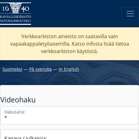
Verkkoarkiston aineisto on saatavilla vain
vapaakappaletyöasemilla. Katso
infosta
lisää tietoa
verkkoarkiston käytöstä.
Suomeksi
―
På svenska
―
In English
Videohaku
Hakusana:
Kanava / julkaisija: