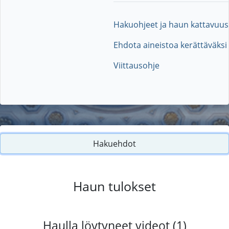
Hakuohjeet ja haun kattavuus
Ehdota aineistoa kerättäväksi
Viittausohje
Hakuehdot
Haun tulokset
Haulla löytyneet videot (1)