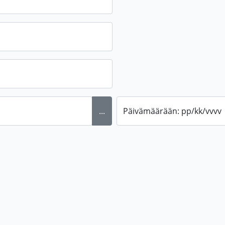
...
Päivämäärään: pp/kk/vvvv