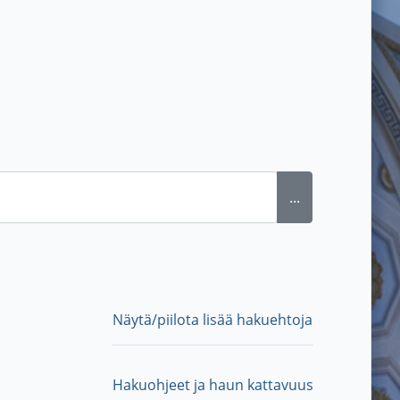
...
Näytä/piilota lisää hakuehtoja
Hakuohjeet ja haun kattavuus