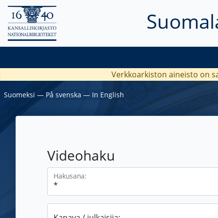
Suomala
Verkkoarkiston aineisto on s
Suomeksi
―
På svenska
―
In English
Videohaku
Hakusana:
Kanava / julkaisija: