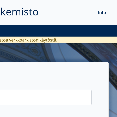
akemisto
Info
ietoa verkkoarkiston käytöstä.