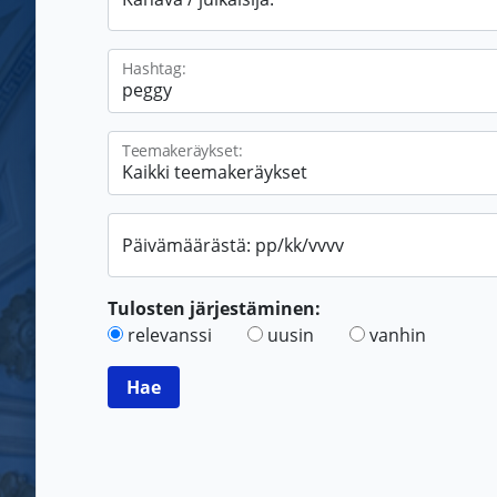
Hashtag:
Teemakeräykset:
Päivämäärästä: pp/kk/vvvv
Tulosten järjestäminen:
relevanssi
uusin
vanhin