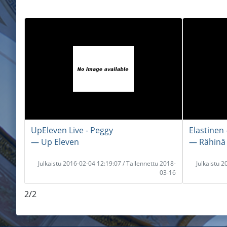
UpEleven Live - Peggy
Elastinen 
― Up Eleven
― Rähinä
Julkaistu 2016-02-04 12:19:07 / Tallennettu 2018-
Julkaistu 
03-16
2/2