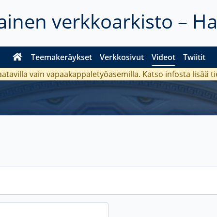
inen verkkoarkisto – H
Teemakeräykset
Verkkosivut
Videot
Twiitit
aatavilla vain vapaakappaletyöasemilla. Katso
infosta
lisää t