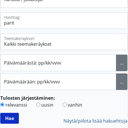
Hashtag:
Teemakeräykset:
Päivämäärästä: pp/kk/vvvv
...
Päivämäärään: pp/kk/vvvv
...
Tulosten järjestäminen:
relevanssi
uusin
vanhin
Näytä/piilota lisää hakuehtoja