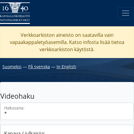
Verkkoarkiston aineisto on saatavilla vain
vapaakappaletyöasemilla. Katso
infosta
lisää tietoa
verkkoarkiston käytöstä.
Suomeksi
―
På svenska
―
In English
Videohaku
Hakusana:
Kanava / julkaisija: