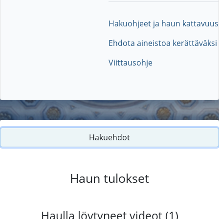
Hakuohjeet ja haun kattavuus
Ehdota aineistoa kerättäväksi
Viittausohje
Hakuehdot
Haun tulokset
Haulla löytyneet videot (1)