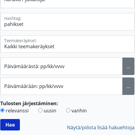
Hashtag:
Teemakeräykset:
Päivämäärästä: pp/kk/vvvv
...
Päivämäärään: pp/kk/vvvv
...
Tulosten järjestäminen:
relevanssi
uusin
vanhin
Näytä/piilota lisää hakuehtoja