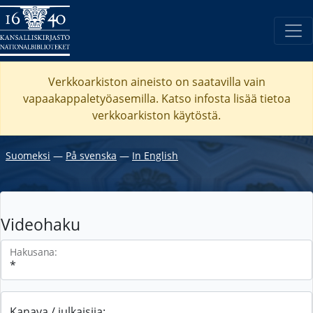
Verkkoarkiston aineisto on saatavilla vain
vapaakappaletyöasemilla. Katso
infosta
lisää tietoa
verkkoarkiston käytöstä.
Suomeksi
―
På svenska
―
In English
Videohaku
Hakusana:
Kanava / julkaisija: