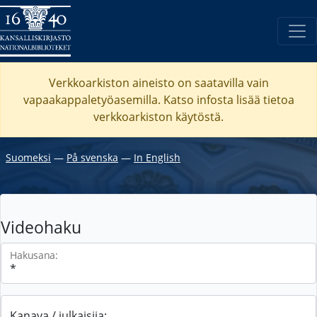
Verkkoarkiston aineisto on saatavilla vain
vapaakappaletyöasemilla. Katso
infosta
lisää tietoa
verkkoarkiston käytöstä.
Suomeksi
―
På svenska
―
In English
Videohaku
Hakusana:
Kanava / julkaisija: