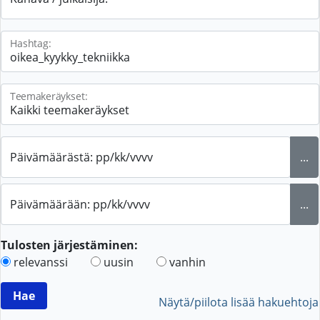
Hashtag:
Teemakeräykset:
Päivämäärästä: pp/kk/vvvv
...
Päivämäärään: pp/kk/vvvv
...
Tulosten järjestäminen:
relevanssi
uusin
vanhin
Näytä/piilota lisää hakuehtoja