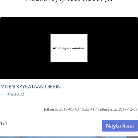
MITEN KYYKÄTÄÄN OIKEIN
― Ristiote
Julkaistu 2017-05-10 15:32:41 / Tallennettu 2017-12-07
1/1
Näytä lisää