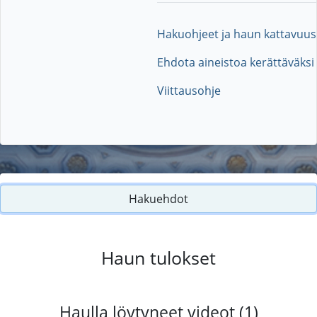
Hakuohjeet ja haun kattavuus
Ehdota aineistoa kerättäväksi
Viittausohje
Hakuehdot
Haun tulokset
Haulla löytyneet videot (1)