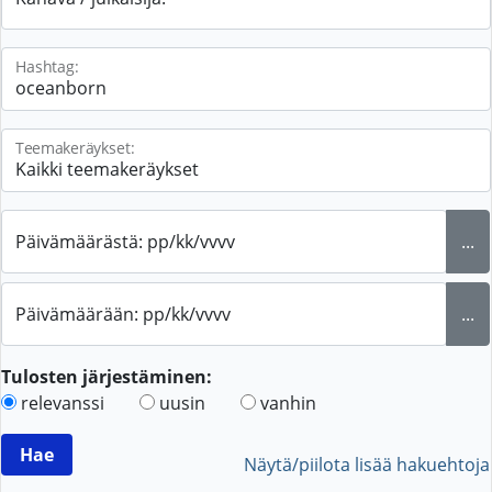
Hashtag:
Teemakeräykset:
Päivämäärästä: pp/kk/vvvv
...
Päivämäärään: pp/kk/vvvv
...
Tulosten järjestäminen:
relevanssi
uusin
vanhin
Näytä/piilota lisää hakuehtoja