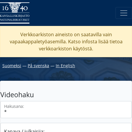
Verkkoarkiston aineisto on saatavilla vain
vapaakappaletyöasemilla. Katso
infosta
lisää tietoa
verkkoarkiston käytöstä.
Suomeksi
―
På svenska
―
In English
Videohaku
Hakusana:
Kanava / julkaisija: