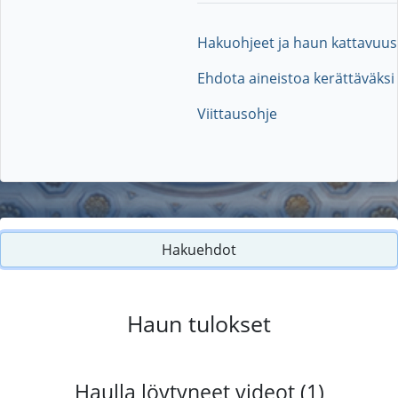
Hakuohjeet ja haun kattavuus
Ehdota aineistoa kerättäväksi
Viittausohje
Hakuehdot
Haun tulokset
Haulla löytyneet videot (1)