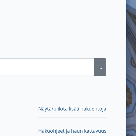
...
Näytä/piilota lisää hakuehtoja
Hakuohjeet ja haun kattavuus