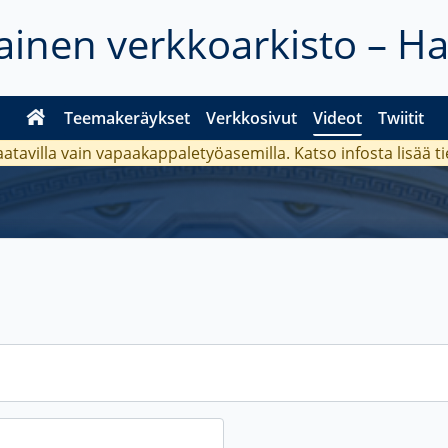
inen verkkoarkisto – H
Teemakeräykset
Verkkosivut
Videot
Twiitit
aatavilla vain vapaakappaletyöasemilla. Katso
infosta
lisää t