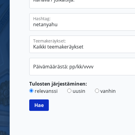
Hashtag:
Teemakeräykset:
Päivämäärästä: pp/kk/vvvv
Tulosten järjestäminen:
relevanssi
uusin
vanhin