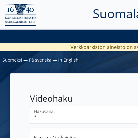
Suomala
Verkkoarkiston aineisto on s
Suomeksi
―
På svenska
―
In English
Videohaku
Hakusana:
Kanava / julkaisija: