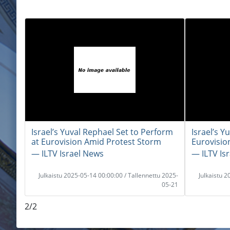
Israel’s Yuval Rephael Set to Perform
Israel’s Y
at Eurovision Amid Protest Storm
Eurovisio
― ILTV Israel News
― ILTV Is
Julkaistu 2025-05-14 00:00:00 / Tallennettu 2025-
Julkaistu 
05-21
2/2