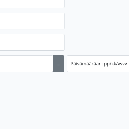
...
Päivämäärään: pp/kk/vvvv