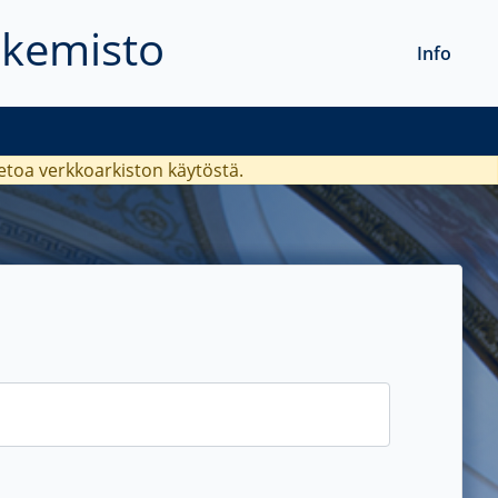
akemisto
Info
ietoa verkkoarkiston käytöstä.