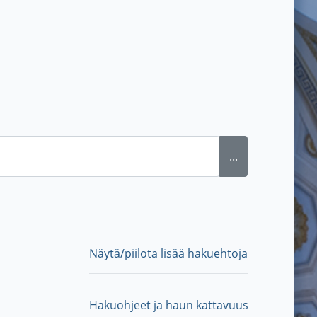
...
Näytä/piilota lisää hakuehtoja
Hakuohjeet ja haun kattavuus