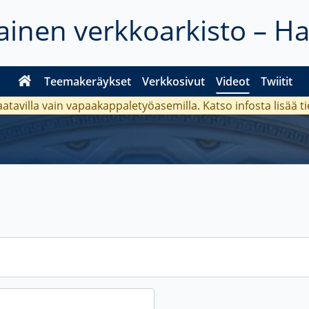
inen verkkoarkisto – H
Teemakeräykset
Verkkosivut
Videot
Twiitit
aatavilla vain vapaakappaletyöasemilla. Katso
infosta
lisää t