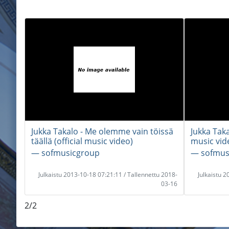
Jukka Takalo - Me olemme vain töissä
Jukka Taka
täällä (official music video)
music vid
― sofmusicgroup
― sofmus
Julkaistu 2013-10-18 07:21:11 / Tallennettu 2018-
Julkaistu 
03-16
2/2