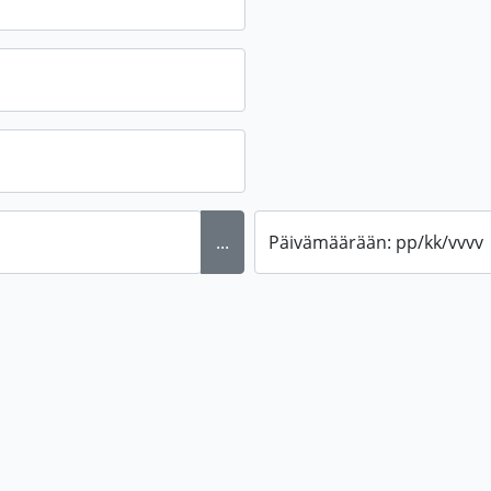
...
Päivämäärään: pp/kk/vvvv