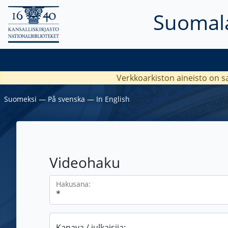
Suomala
Verkkoarkiston aineisto on s
Suomeksi
―
På svenska
―
In English
Videohaku
Hakusana:
Kanava / julkaisija: