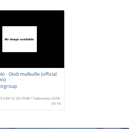
lo - Oodi mulkuille (official
eo)
icgroup
2013-09-12 20:19:44 / Tallennettu 2018-
03-16