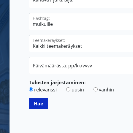
Hashtag:
Teemakeräykset:
Päivämäärästä: pp/kk/vvvv
Tulosten järjestäminen:
relevanssi
uusin
vanhin