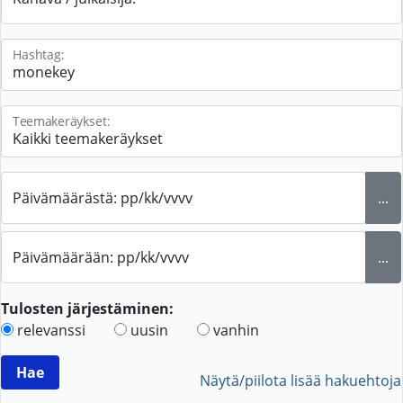
Hashtag:
Teemakeräykset:
Päivämäärästä: pp/kk/vvvv
...
Päivämäärään: pp/kk/vvvv
...
Tulosten järjestäminen:
relevanssi
uusin
vanhin
Näytä/piilota lisää hakuehtoja