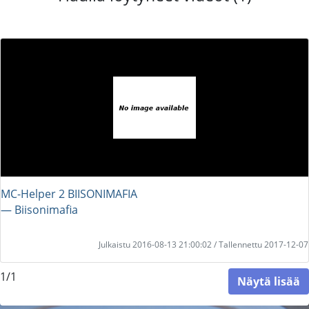
MC-Helper 2 BIISONIMAFIA
― Biisonimafia
Julkaistu 2016-08-13 21:00:02 / Tallennettu 2017-12-07
1/1
Näytä lisää