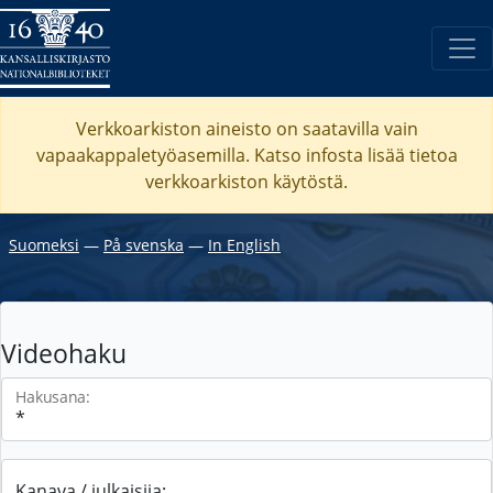
Verkkoarkiston aineisto on saatavilla vain
vapaakappaletyöasemilla. Katso
infosta
lisää tietoa
verkkoarkiston käytöstä.
Suomeksi
―
På svenska
―
In English
Videohaku
Hakusana:
Kanava / julkaisija: