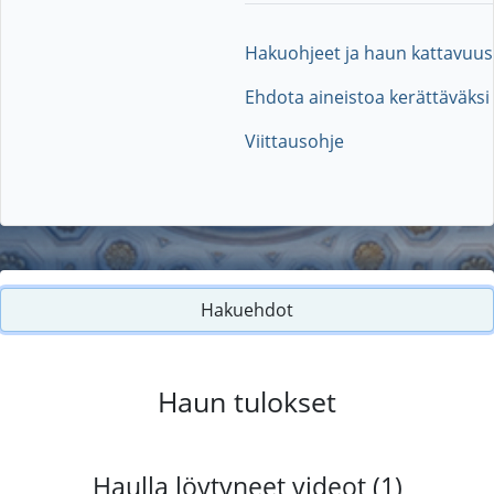
Hakuohjeet ja haun kattavuus
Ehdota aineistoa kerättäväksi
Viittausohje
Hakuehdot
Haun tulokset
Haulla löytyneet videot (1)