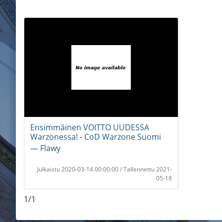
Ensimmäinen VOITTO UUDESSA
Warzonessa! - CoD Warzone Suomi
― Flawy
Julkaistu 2020-03-14 00:00:00 / Tallennettu 2021-
05-18
1/1