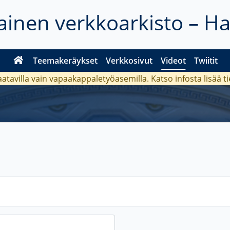
inen verkkoarkisto – H
Teemakeräykset
Verkkosivut
Videot
Twiitit
aatavilla vain vapaakappaletyöasemilla. Katso
infosta
lisää t