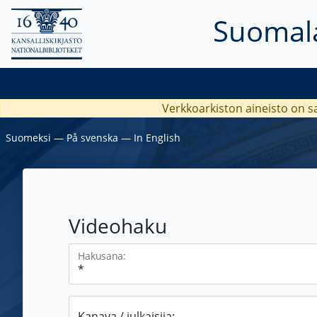
Suomala
Verkkoarkiston aineisto on s
Suomeksi
―
På svenska
―
In English
Videohaku
Hakusana:
Kanava / julkaisija: