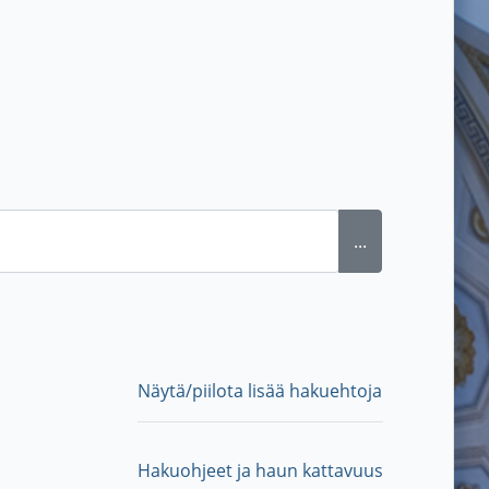
...
Näytä/piilota lisää hakuehtoja
Hakuohjeet ja haun kattavuus