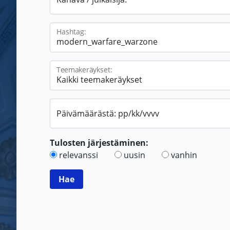
Hashtag:
Teemakeräykset:
Päivämäärästä: pp/kk/vvvv
Tulosten järjestäminen:
relevanssi
uusin
vanhin