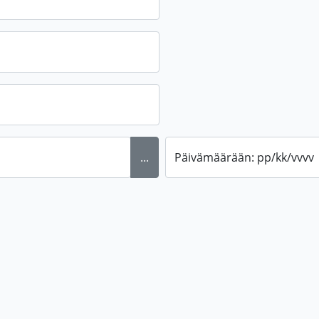
...
Päivämäärään: pp/kk/vvvv