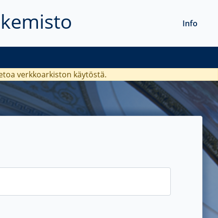
akemisto
Info
ietoa verkkoarkiston käytöstä.