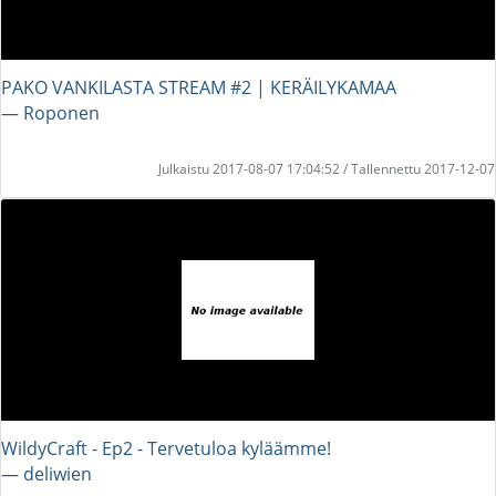
PAKO VANKILASTA STREAM #2 | KERÄILYKAMAA
― Roponen
Julkaistu 2017-08-07 17:04:52 / Tallennettu 2017-12-07
WildyCraft - Ep2 - Tervetuloa kyläämme!
― deliwien