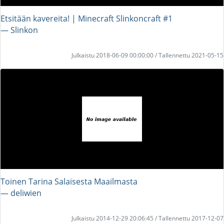
Etsitään kavereita! | Minecraft Slinkoncraft #1
― Slinkon
Julkaistu 2018-06-09 00:00:00 / Tallennettu 2021-05-15
Toinen Tarina Salaisesta Maailmasta
― deliwien
Julkaistu 2014-12-29 20:06:45 / Tallennettu 2017-12-07