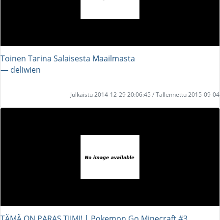
Toinen Tarina Salaisesta Maailmasta
― deliwien
Julkaistu 2014-12-29 20:06:45 / Tallennettu 2015-09-04
TÄMÄ ON PARAS TIIMI! | Pokemon Go Minecraft #3