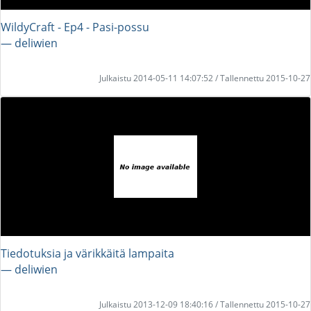
WildyCraft - Ep4 - Pasi-possu
― deliwien
Julkaistu 2014-05-11 14:07:52 / Tallennettu 2015-10-27
Tiedotuksia ja värikkäitä lampaita
― deliwien
Julkaistu 2013-12-09 18:40:16 / Tallennettu 2015-10-27