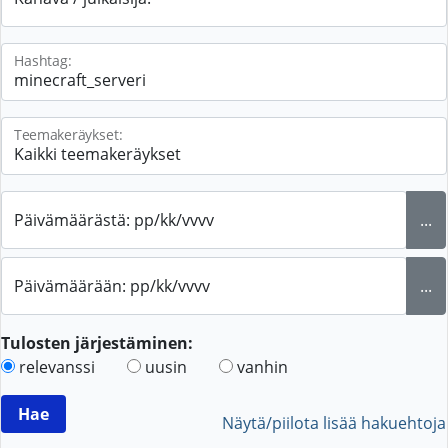
Hashtag:
Teemakeräykset:
Päivämäärästä: pp/kk/vvvv
...
Päivämäärään: pp/kk/vvvv
...
Tulosten järjestäminen:
relevanssi
uusin
vanhin
Näytä/piilota lisää hakuehtoja