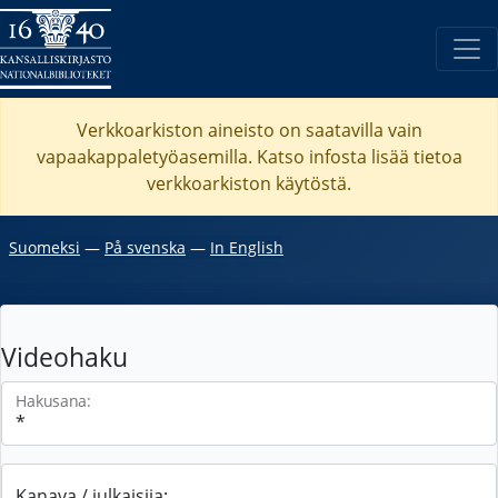
Verkkoarkiston aineisto on saatavilla vain
vapaakappaletyöasemilla. Katso
infosta
lisää tietoa
verkkoarkiston käytöstä.
Suomeksi
―
På svenska
―
In English
Videohaku
Hakusana:
Kanava / julkaisija: