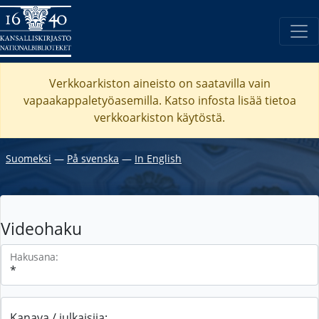
Verkkoarkiston aineisto on saatavilla vain
vapaakappaletyöasemilla. Katso
infosta
lisää tietoa
verkkoarkiston käytöstä.
Suomeksi
―
På svenska
―
In English
Videohaku
Hakusana:
Kanava / julkaisija: