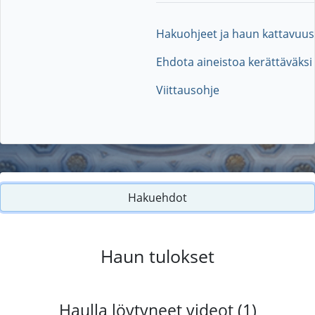
Hakuohjeet ja haun kattavuus
Ehdota aineistoa kerättäväksi
Viittausohje
Hakuehdot
Haun tulokset
Haulla löytyneet videot (1)