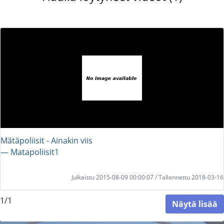
Mätäpoliisit - Ainakin viis
― Matapoliisit1
Julkaistu 2015-08-09 00:00:07 / Tallennettu 2018-03-16
1/1
Näytä lisää