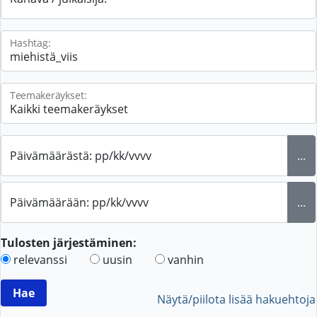
Hashtag:
Teemakeräykset:
Päivämäärästä: pp/kk/vvvv
...
Päivämäärään: pp/kk/vvvv
...
Tulosten järjestäminen:
relevanssi
uusin
vanhin
Näytä/piilota lisää hakuehtoja