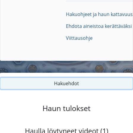
Hakuohjeet ja haun kattavuus
Ehdota aineistoa kerättäväksi
Viittausohje
Hakuehdot
Haun tulokset
Haulla löytyneet videot (1)