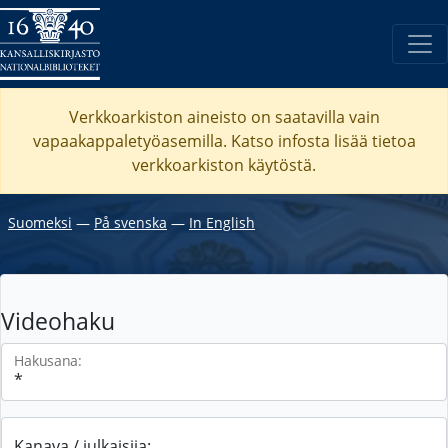
Verkkoarkiston aineisto on saatavilla vain
vapaakappaletyöasemilla. Katso
infosta
lisää tietoa
verkkoarkiston käytöstä.
Suomeksi
―
På svenska
―
In English
Videohaku
Hakusana:
Kanava / julkaisija: