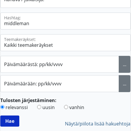
Hashtag:
Teemakeräykset:
Päivämäärästä: pp/kk/vvvv
...
Päivämäärään: pp/kk/vvvv
...
Tulosten järjestäminen:
relevanssi
uusin
vanhin
Näytä/piilota lisää hakuehtoja