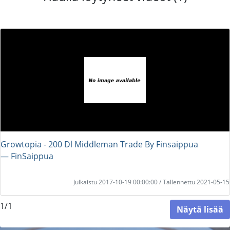
Growtopia - 200 Dl Middleman Trade By Finsaippua
― FinSaippua
Julkaistu 2017-10-19 00:00:00 / Tallennettu 2021-05-15
1/1
Näytä lisää