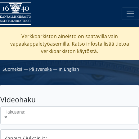
Verkkoarkiston aineisto on saatavilla vain
vapaakappaletyöasemilla. Katso
infosta
lisää tietoa
verkkoarkiston käytöstä.
Suomeksi
―
På svenska
―
In English
Videohaku
Hakusana:
Kanava / julkaisija: