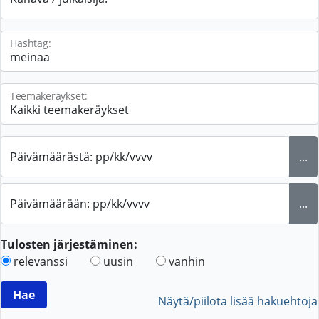
Hashtag:
Teemakeräykset:
Päivämäärästä: pp/kk/vvvv
...
Päivämäärään: pp/kk/vvvv
...
Tulosten järjestäminen:
relevanssi
uusin
vanhin
Näytä/piilota lisää hakuehtoja