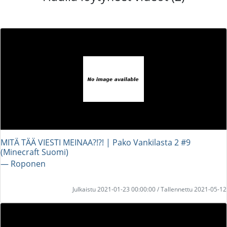
MITÄ TÄÄ VIESTI MEINAA?!?! | Pako Vankilasta 2 #9
(Minecraft Suomi)
― Roponen
Julkaistu 2021-01-23 00:00:00 / Tallennettu 2021-05-12