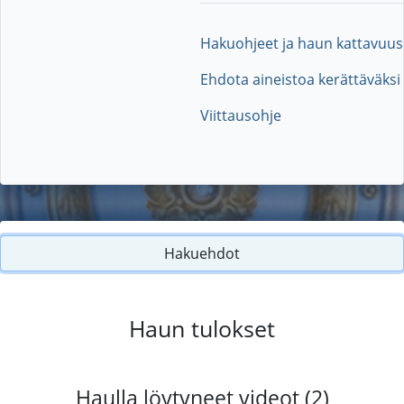
Hakuohjeet ja haun kattavuus
Ehdota aineistoa kerättäväksi
Viittausohje
Hakuehdot
Haun tulokset
Haulla löytyneet videot (2)