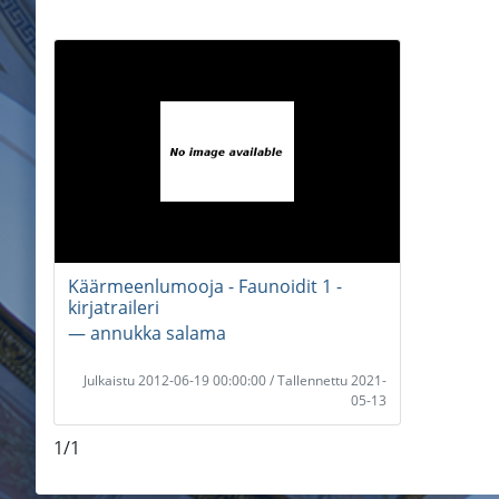
Käärmeenlumooja - Faunoidit 1 -
kirjatraileri
― annukka salama
Julkaistu 2012-06-19 00:00:00 / Tallennettu 2021-
05-13
1/1