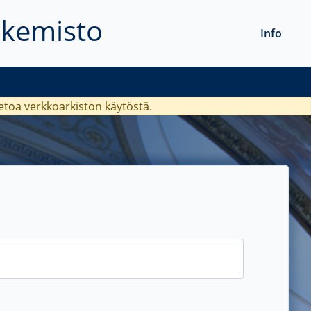
akemisto
Info
ietoa verkkoarkiston käytöstä.