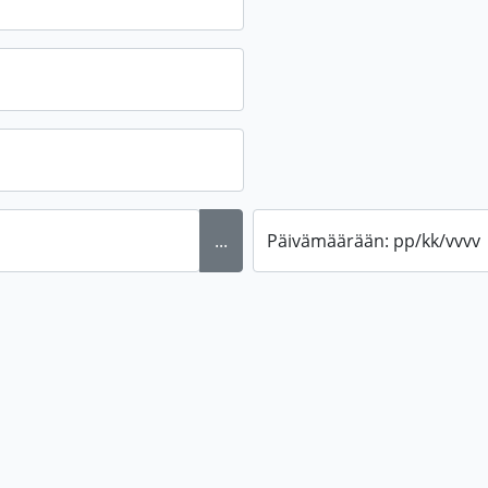
...
Päivämäärään: pp/kk/vvvv