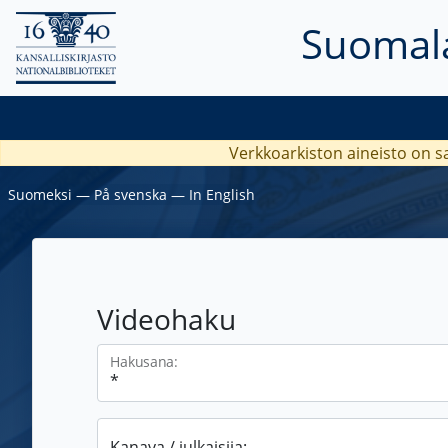
Suomala
Verkkoarkiston aineisto on s
Suomeksi
―
På svenska
―
In English
Videohaku
Hakusana:
Kanava / julkaisija: