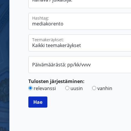
Hashtag:
Teemakeräykset:
Päivämäärästä: pp/kk/vvvv
Tulosten järjestäminen:
relevanssi
uusin
vanhin