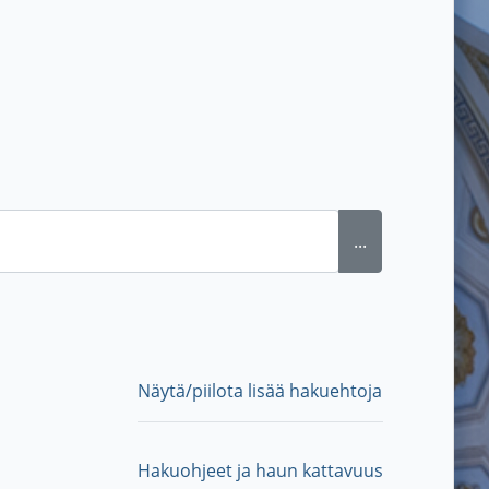
...
Näytä/piilota lisää hakuehtoja
Hakuohjeet ja haun kattavuus