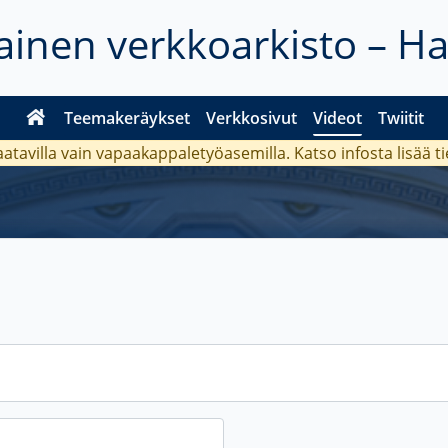
inen verkkoarkisto – H
Teemakeräykset
Verkkosivut
Videot
Twiitit
aatavilla vain vapaakappaletyöasemilla. Katso
infosta
lisää t