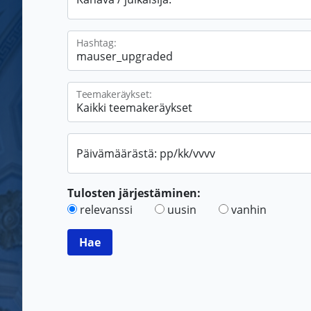
Hashtag:
Teemakeräykset:
Päivämäärästä: pp/kk/vvvv
Tulosten järjestäminen:
relevanssi
uusin
vanhin