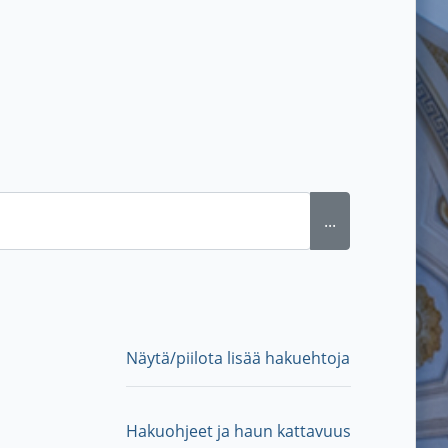
...
Näytä/piilota lisää hakuehtoja
Hakuohjeet ja haun kattavuus