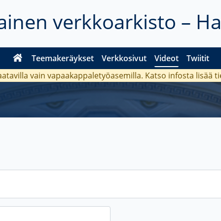
inen verkkoarkisto – H
Teemakeräykset
Verkkosivut
Videot
Twiitit
aatavilla vain vapaakappaletyöasemilla. Katso
infosta
lisää t