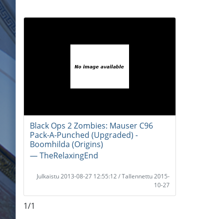
Black Ops 2 Zombies: Mauser C96
Pack-A-Punched (Upgraded) -
Boomhilda (Origins)
― TheRelaxingEnd
Julkaistu 2013-08-27 12:55:12 / Tallennettu 2015-
10-27
1/1