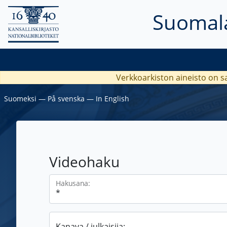
Suomala
Verkkoarkiston aineisto on s
Suomeksi
―
På svenska
―
In English
Videohaku
Hakusana:
Kanava / julkaisija: