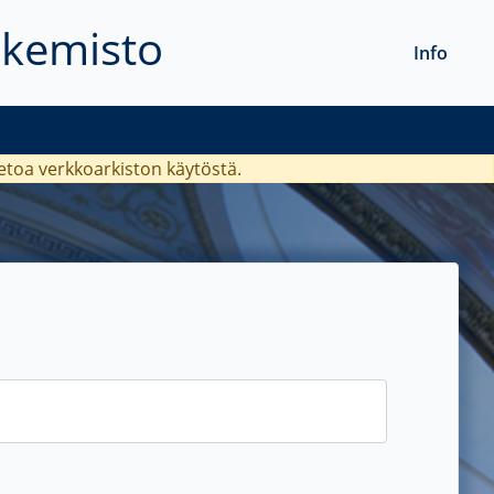
akemisto
Info
ietoa verkkoarkiston käytöstä.