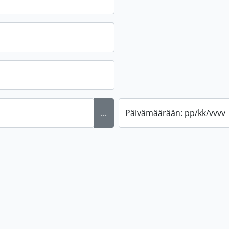
...
Päivämäärään: pp/kk/vvvv