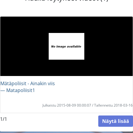
Mätäpoliisit - Ainakin viis
― Matapoliisit1
Julkaistu 2015-08-09 00:00:07 / Tallennettu 2018-03-16
1/1
Näytä lisää