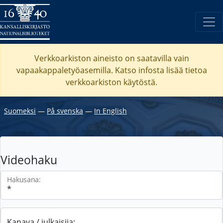
Verkkoarkiston aineisto on saatavilla vain
vapaakappaletyöasemilla. Katso
infosta
lisää tietoa
verkkoarkiston käytöstä.
Suomeksi
―
På svenska
―
In English
Videohaku
Hakusana:
Kanava / julkaisija: