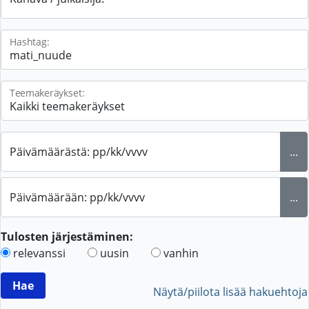
Hashtag:
Teemakeräykset:
Päivämäärästä: pp/kk/vvvv
...
Päivämäärään: pp/kk/vvvv
...
Tulosten järjestäminen:
relevanssi
uusin
vanhin
Näytä/piilota lisää hakuehtoja