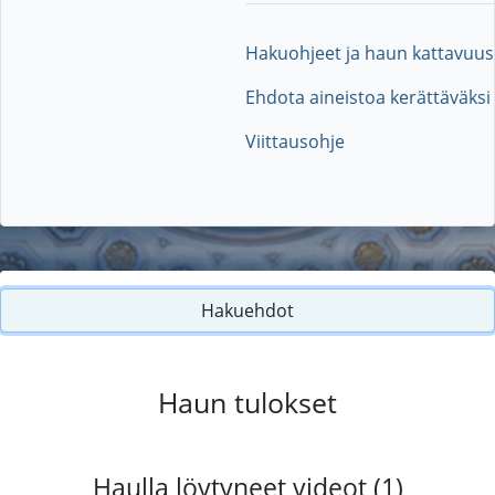
Hakuohjeet ja haun kattavuus
Ehdota aineistoa kerättäväksi
Viittausohje
Hakuehdot
Haun tulokset
Haulla löytyneet videot (1)