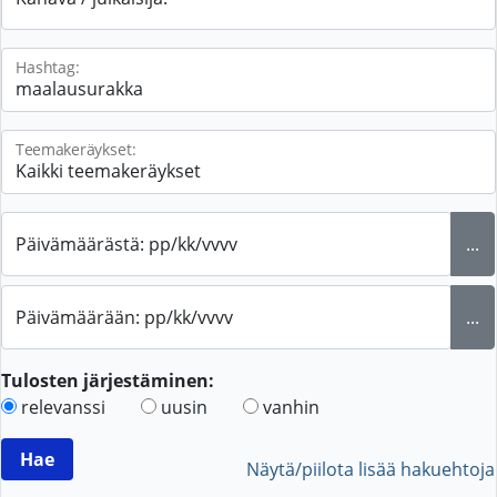
Hashtag:
Teemakeräykset:
Päivämäärästä: pp/kk/vvvv
...
Päivämäärään: pp/kk/vvvv
...
Tulosten järjestäminen:
relevanssi
uusin
vanhin
Näytä/piilota lisää hakuehtoja