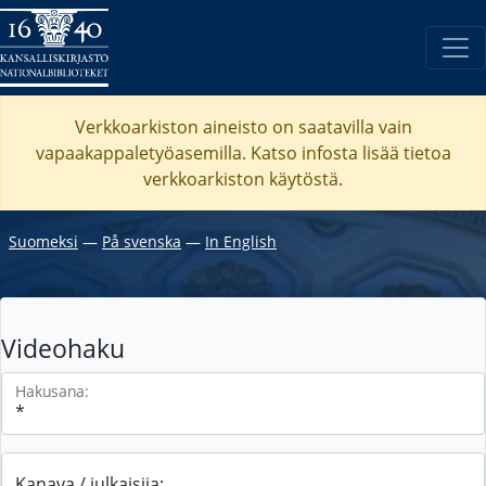
Verkkoarkiston aineisto on saatavilla vain
vapaakappaletyöasemilla. Katso
infosta
lisää tietoa
verkkoarkiston käytöstä.
Suomeksi
―
På svenska
―
In English
Videohaku
Hakusana:
Kanava / julkaisija: