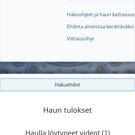
Hakuohjeet ja haun kattavuus
Ehdota aineistoa kerättäväksi
Viittausohje
Hakuehdot
Haun tulokset
Haulla löytyneet videot (1)