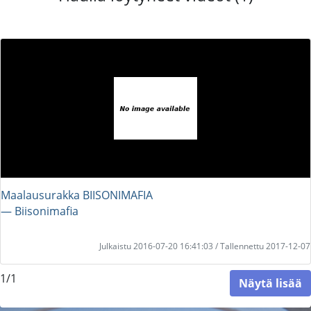
Maalausurakka BIISONIMAFIA
― Biisonimafia
Julkaistu 2016-07-20 16:41:03 / Tallennettu 2017-12-07
1/1
Näytä lisää