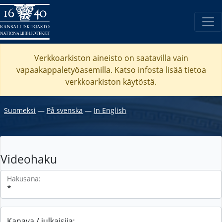
Verkkoarkiston aineisto on saatavilla vain
vapaakappaletyöasemilla. Katso
infosta
lisää tietoa
verkkoarkiston käytöstä.
Suomeksi
―
På svenska
―
In English
Videohaku
Hakusana:
Kanava / julkaisija: