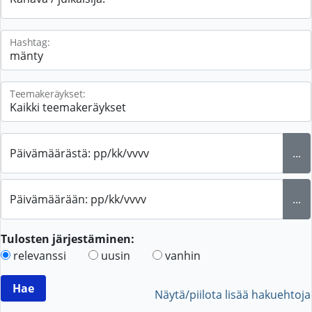
Hashtag:
Teemakeräykset:
Päivämäärästä: pp/kk/vvvv
...
Päivämäärään: pp/kk/vvvv
...
Tulosten järjestäminen:
relevanssi
uusin
vanhin
Näytä/piilota lisää hakuehtoja