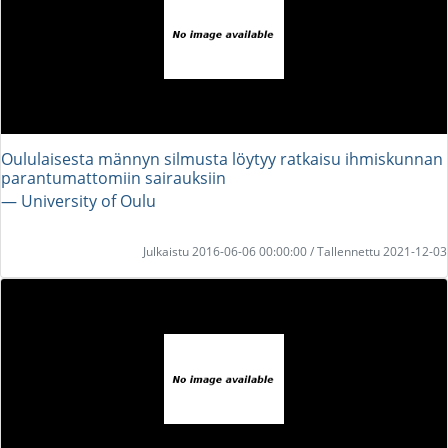
Oululaisesta männyn silmusta löytyy ratkaisu ihmiskunnan
parantumattomiin sairauksiin
― University of Oulu
Julkaistu 2016-06-06 00:00:00 / Tallennettu 2021-12-03