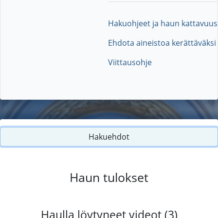
Hakuohjeet ja haun kattavuus
Ehdota aineistoa kerättäväksi
Viittausohje
Hakuehdot
Haun tulokset
Haulla löytyneet videot (3)