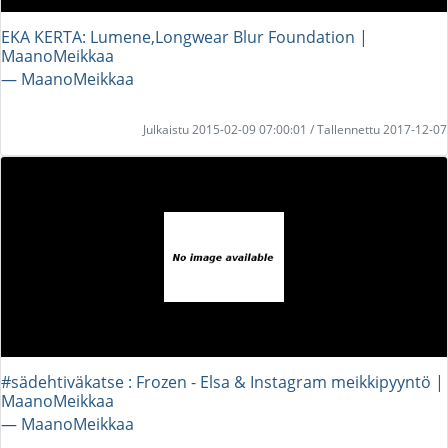
EKA KERTA: Lumene,Longwear Blur Foundation |
MaanoMeikkaa
― MaanoMeikkaa
Julkaistu 2015-02-09 07:00:01 / Tallennettu 2017-12-07
#sädehtiväkatse : Frozen - Elsa & Instagram meikkipyyntö |
MaanoMeikkaa
― MaanoMeikkaa