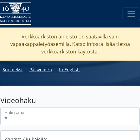
Verkkoarkiston aineisto on saatavilla vain
vapaakappaletyöasemilla. Katso
infosta
lisää tietoa
verkkoarkiston käytöstä.
Suomeksi
―
På svenska
―
In English
Videohaku
Hakusana:
Kanava / julkaisija: