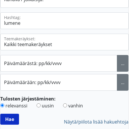
Hashtag:
Teemakeräykset:
Päivämäärästä: pp/kk/vvvv
...
Päivämäärään: pp/kk/vvvv
...
Tulosten järjestäminen:
relevanssi
uusin
vanhin
Näytä/piilota lisää hakuehtoja