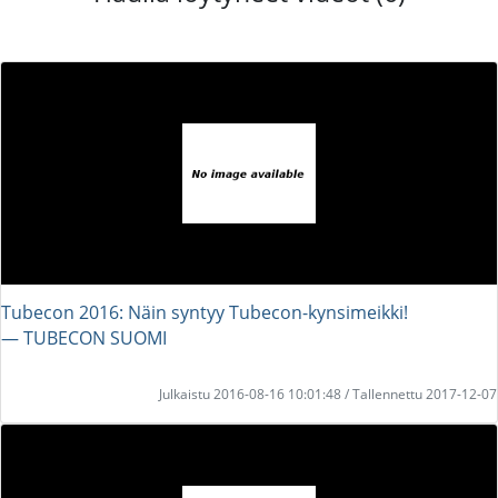
Tubecon 2016: Näin syntyy Tubecon-kynsimeikki!
― TUBECON SUOMI
Julkaistu 2016-08-16 10:01:48 / Tallennettu 2017-12-07