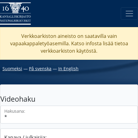
Verkkoarkiston aineisto on saatavilla vain
vapaakappaletyöasemilla. Katso
infosta
lisää tietoa
verkkoarkiston käytöstä.
Suomeksi
―
På svenska
―
In English
Videohaku
Hakusana:
Kanava / julkaisija: