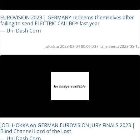
EUROVISION 2023 | GERMANY redeems themselves after
failing to send ELECTRIC CALLBOY last year
― Uni Dash Corn
Julkaistu 2023-03-04 00:00:00 / Tallennettu 2023-05-15
JOEL HOKKA on GERMAN EUROVISION JURY FINALS 2023 |
Blind Channel Lord of the Lost
― Uni Dash Corn