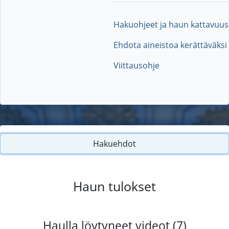
Hakuohjeet ja haun kattavuus
Ehdota aineistoa kerättäväksi
Viittausohje
Hakuehdot
Haun tulokset
Haulla löytyneet videot (7)