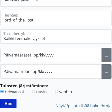
Hashtag:
Teemakeräykset:
Päivämäärästä: pp/kk/vvvv
...
Päivämäärään: pp/kk/vvvv
...
Tulosten järjestäminen:
relevanssi
uusin
vanhin
Näytä/piilota lisää hakuehtoja