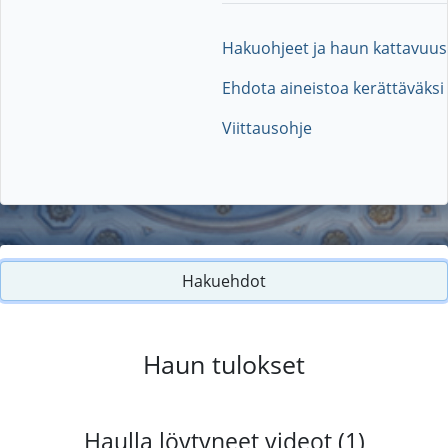
Hakuohjeet ja haun kattavuus
Ehdota aineistoa kerättäväksi
Viittausohje
Hakuehdot
Haun tulokset
Haulla löytyneet videot (1)