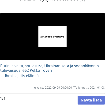
Putin ja valta, sotilasura, Ukrainan sota ja sodankäynnin
tulevaisuus. #62 Pekka Toveri
― Ihmisiä, siis eläimiä
Julkaistu 2022-09-29 00:00:00 / Tallennettu 2024-01-08
1/1
Näytä lisää