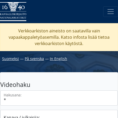
Verkkoarkiston aineisto on saatavilla vain
vapaakappaletyöasemilla. Katso
infosta
lisää tietoa
verkkoarkiston käytöstä.
Suomeksi
―
På svenska
―
In English
Videohaku
Hakusana:
Kanava / julkaisija: