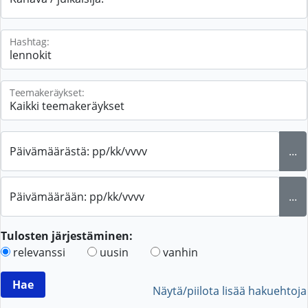
Hashtag:
Teemakeräykset:
Päivämäärästä: pp/kk/vvvv
...
Päivämäärään: pp/kk/vvvv
...
Tulosten järjestäminen:
relevanssi
uusin
vanhin
Näytä/piilota lisää hakuehtoja