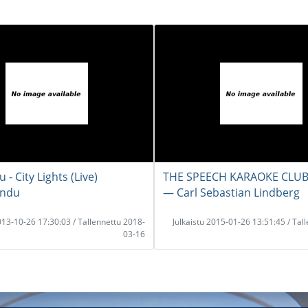
- City Lights (Live)
THE SPEECH KARAOKE CLUB 
andu
― Carl Sebastian Lindberg
2013-10-26 17:30:03 / Tallennettu 2018-
Julkaistu 2015-01-26 13:51:45 / Tal
03-16