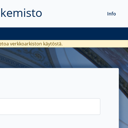
akemisto
Info
ietoa verkkoarkiston käytöstä.