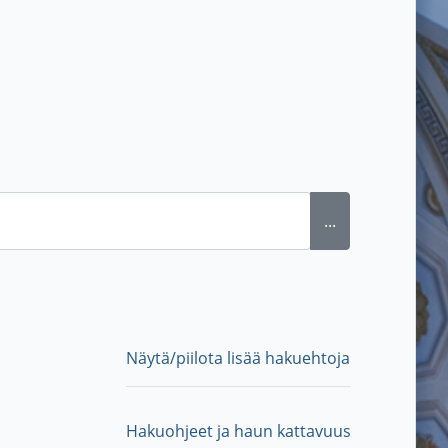
...
Näytä/piilota lisää hakuehtoja
Hakuohjeet ja haun kattavuus