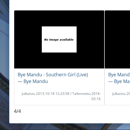
Bye Mandu - Southern Girl (Live)
Bye Mandu 
― Bye Mandu
― Bye M
Julkaistu 2013-10-18 12:23:58 / Tallennettu 2018-
Julkaistu 
03-16
4/4