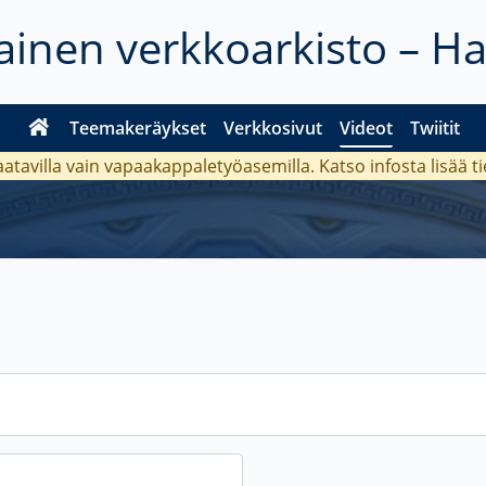
inen verkkoarkisto – H
Teemakeräykset
Verkkosivut
Videot
Twiitit
aatavilla vain vapaakappaletyöasemilla. Katso
infosta
lisää t