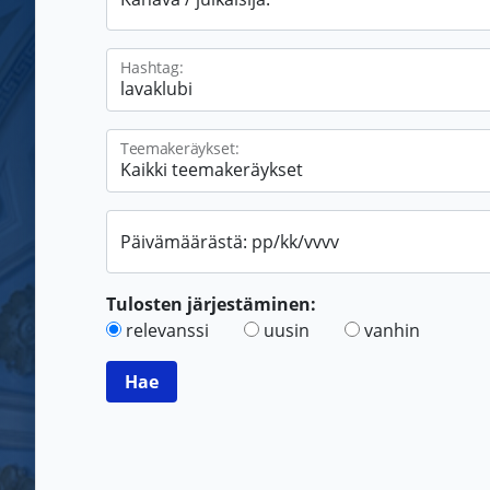
Hashtag:
Teemakeräykset:
Päivämäärästä: pp/kk/vvvv
Tulosten järjestäminen:
relevanssi
uusin
vanhin