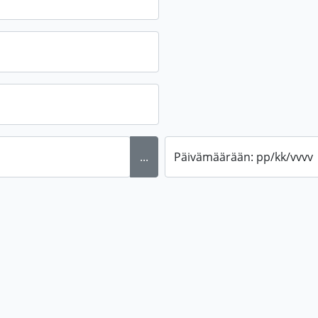
...
Päivämäärään: pp/kk/vvvv