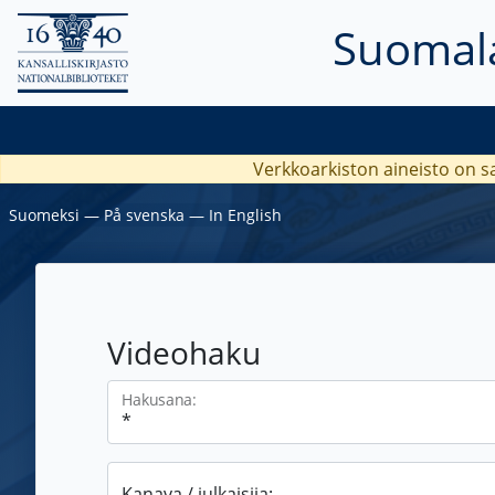
Suomala
Verkkoarkiston aineisto on s
Suomeksi
―
På svenska
―
In English
Videohaku
Hakusana:
Kanava / julkaisija: