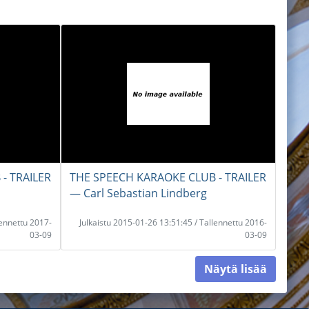
- TRAILER
THE SPEECH KARAOKE CLUB - TRAILER
― Carl Sebastian Lindberg
lennettu 2017-
Julkaistu 2015-01-26 13:51:45 / Tallennettu 2016-
03-09
03-09
Näytä lisää