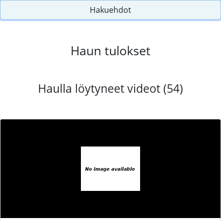
Hakuehdot
Haun tulokset
Haulla löytyneet videot (54)