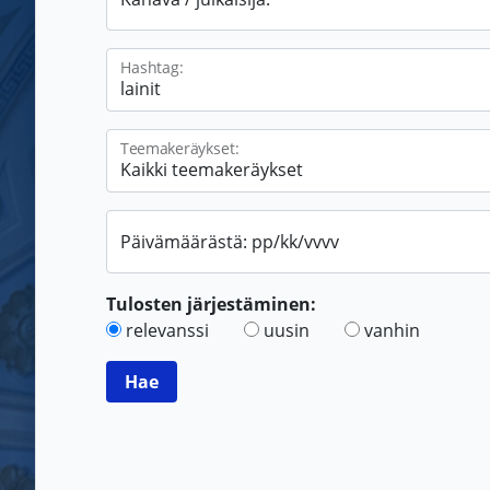
Hashtag:
Teemakeräykset:
Päivämäärästä: pp/kk/vvvv
Tulosten järjestäminen:
relevanssi
uusin
vanhin