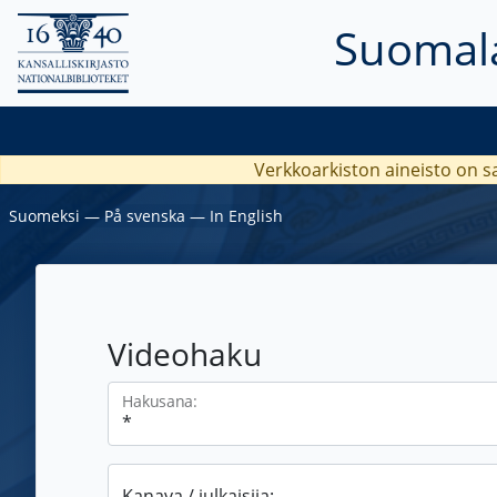
Suomala
Verkkoarkiston aineisto on s
Suomeksi
―
På svenska
―
In English
Videohaku
Hakusana:
Kanava / julkaisija: