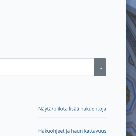
...
Näytä/piilota lisää hakuehtoja
Hakuohjeet ja haun kattavuus