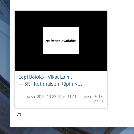
Eepi Boloks - Vikat Lainit
― SR - Kotimaisen Räpin Koti
Julkaistu 2016-10-23 10:56:41 / Tallennettu 2018-
03-16
1/1