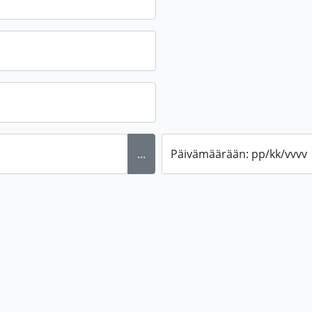
...
Päivämäärään: pp/kk/vvvv