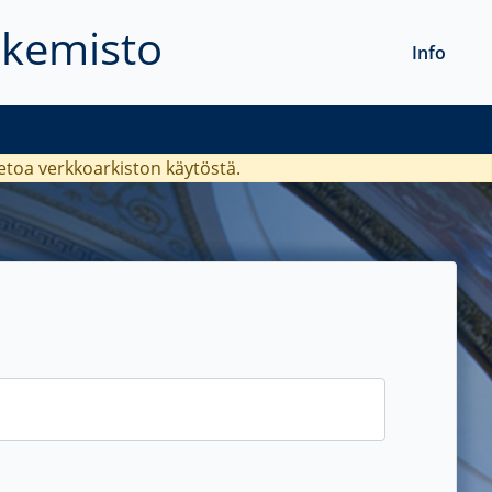
akemisto
Info
ietoa verkkoarkiston käytöstä.