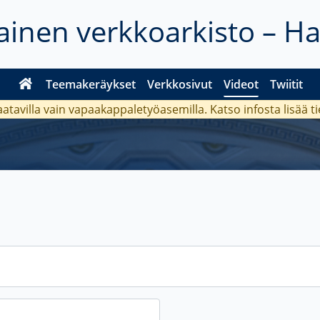
inen verkkoarkisto – H
Teemakeräykset
Verkkosivut
Videot
Twiitit
aatavilla vain vapaakappaletyöasemilla. Katso
infosta
lisää t