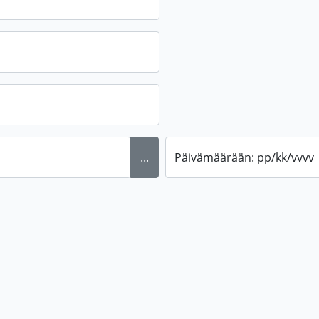
...
Päivämäärään: pp/kk/vvvv