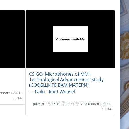
CS:GO: Microphones of MM ~
Technological Advancement Study
(СООБЩИТЕ ВАМ МАТЕРИ)
― Failu - Idiot Weasel
lennettu 2021-
05-14
Julkaistu 2017-10-30 00:00:00 / Tallennettu 2021-
05-14