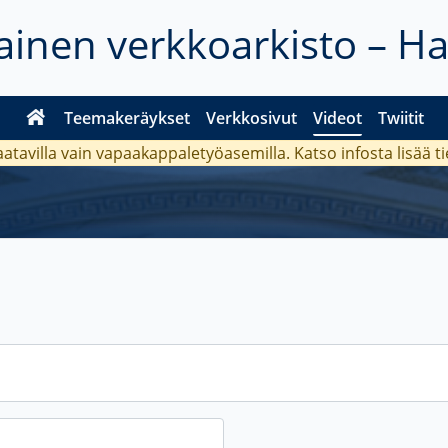
inen verkkoarkisto – H
Teemakeräykset
Verkkosivut
Videot
Twiitit
aatavilla vain vapaakappaletyöasemilla. Katso
infosta
lisää t