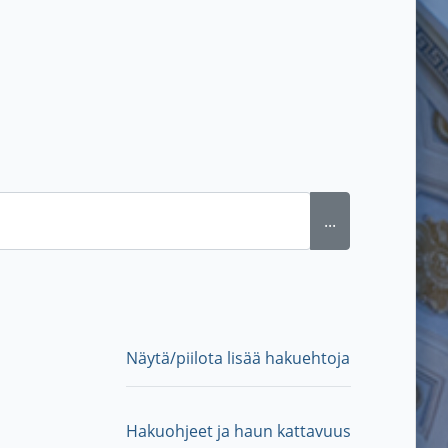
...
Näytä/piilota lisää hakuehtoja
Hakuohjeet ja haun kattavuus