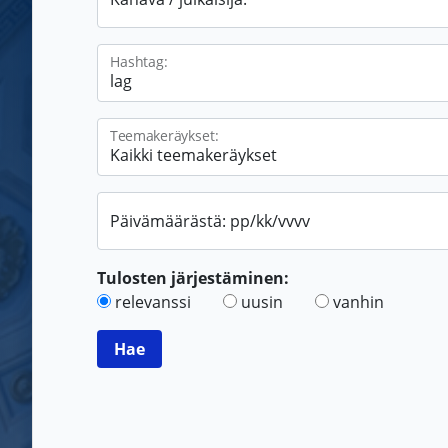
Hashtag:
Teemakeräykset:
Päivämäärästä: pp/kk/vvvv
Tulosten järjestäminen:
relevanssi
uusin
vanhin