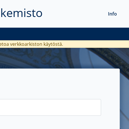
akemisto
Info
ietoa verkkoarkiston käytöstä.