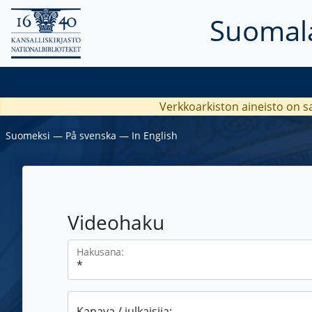
Suomala
Verkkoarkiston aineisto on s
Suomeksi
―
På svenska
―
In English
Videohaku
Hakusana:
Kanava / julkaisija: