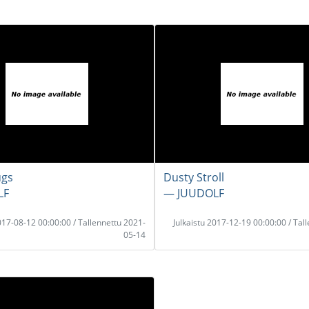
ugs
Dusty Stroll
LF
― JUUDOLF
2017-08-12 00:00:00 / Tallennettu 2021-
Julkaistu 2017-12-19 00:00:00 / Tal
05-14