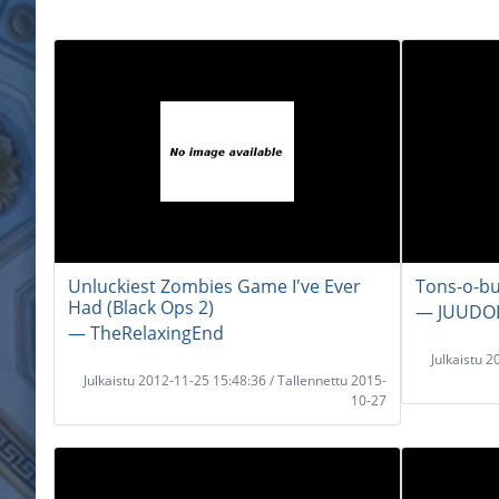
Unluckiest Zombies Game I've Ever
Tons-o-b
Had (Black Ops 2)
― JUUDO
― TheRelaxingEnd
Julkaistu 
Julkaistu 2012-11-25 15:48:36 / Tallennettu 2015-
10-27