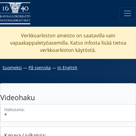
Verkkoarkiston aineisto on saatavilla vain
vapaakappaletyöasemilla. Katso
infosta
lisää tietoa
verkkoarkiston käytöstä.
Suomeksi
―
På svenska
―
In English
Videohaku
Hakusana:
Kanava / julkaisija: