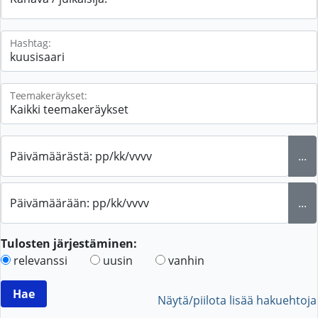
Hashtag:
Teemakeräykset:
Päivämäärästä: pp/kk/vvvv
...
Päivämäärään: pp/kk/vvvv
...
Tulosten järjestäminen:
relevanssi
uusin
vanhin
Näytä/piilota lisää hakuehtoja