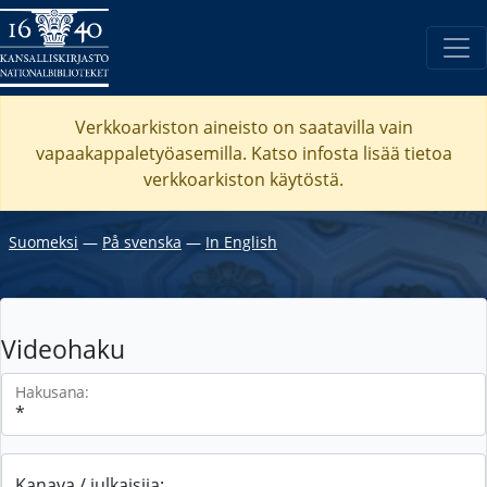
Verkkoarkiston aineisto on saatavilla vain
vapaakappaletyöasemilla. Katso
infosta
lisää tietoa
verkkoarkiston käytöstä.
Suomeksi
―
På svenska
―
In English
Videohaku
Hakusana:
Kanava / julkaisija: