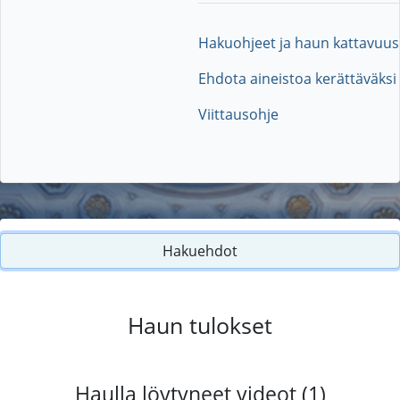
Hakuohjeet ja haun kattavuus
Ehdota aineistoa kerättäväksi
Viittausohje
Hakuehdot
Haun tulokset
Haulla löytyneet videot (1)