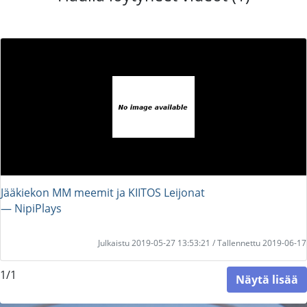
Jääkiekon MM meemit ja KIITOS Leijonat
― NipiPlays
Julkaistu 2019-05-27 13:53:21 / Tallennettu 2019-06-17
1/1
Näytä lisää