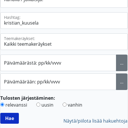
Hashtag:
Teemakeräykset:
Päivämäärästä: pp/kk/vvvv
...
Päivämäärään: pp/kk/vvvv
...
Tulosten järjestäminen:
relevanssi
uusin
vanhin
Näytä/piilota lisää hakuehtoja