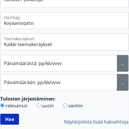
Hashtag:
Teemakeräykset:
Päivämäärästä: pp/kk/vvvv
...
Päivämäärään: pp/kk/vvvv
...
Tulosten järjestäminen:
relevanssi
uusin
vanhin
Näytä/piilota lisää hakuehtoja