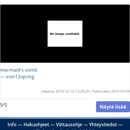
mermaid's vomit
― iron12spring
Julkaistu 2010-12-10 13:20:29 / Tallennettu 2016-03-09
5/5
Näytä lisää
Info
―
Hakuohjeet
―
Viittausohje
―
Yhteystiedot
―