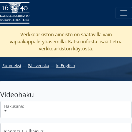
Verkkoarkiston aineisto on saatavilla vain
vapaakappaletyöasemilla. Katso
infosta
lisää tietoa
verkkoarkiston käytöstä.
Suomeksi
―
På svenska
―
In English
Videohaku
Hakusana:
Kanava / julkaisija: