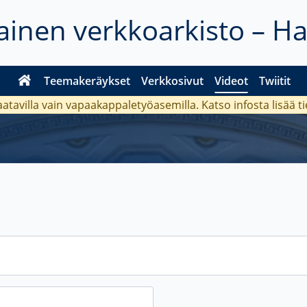
inen verkkoarkisto – H
Teemakeräykset
Verkkosivut
Videot
Twiitit
aatavilla vain vapaakappaletyöasemilla. Katso
infosta
lisää t