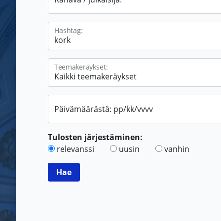
Hashtag:
Teemakeräykset:
Päivämäärästä: pp/kk/vvvv
Tulosten järjestäminen:
relevanssi
uusin
vanhin