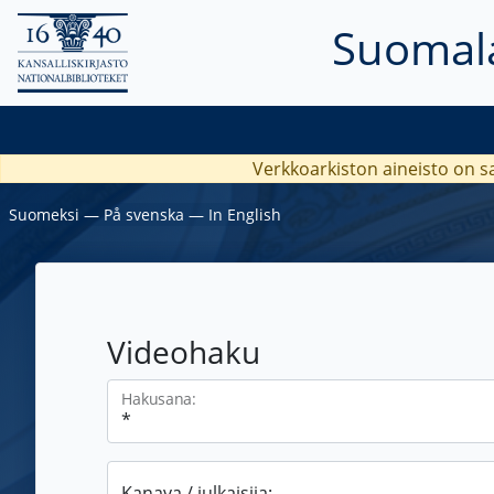
Suomala
Verkkoarkiston aineisto on s
Suomeksi
―
På svenska
―
In English
Videohaku
Hakusana:
Kanava / julkaisija: