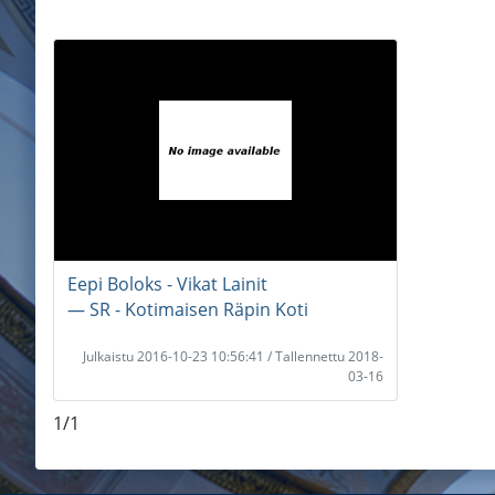
Eepi Boloks - Vikat Lainit
― SR - Kotimaisen Räpin Koti
Julkaistu 2016-10-23 10:56:41 / Tallennettu 2018-
03-16
1/1