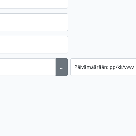
...
Päivämäärään: pp/kk/vvvv