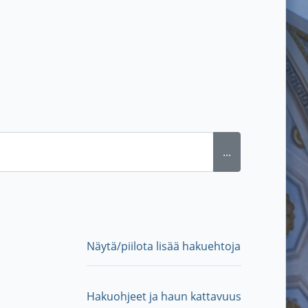
...
Näytä/piilota lisää hakuehtoja
Hakuohjeet ja haun kattavuus