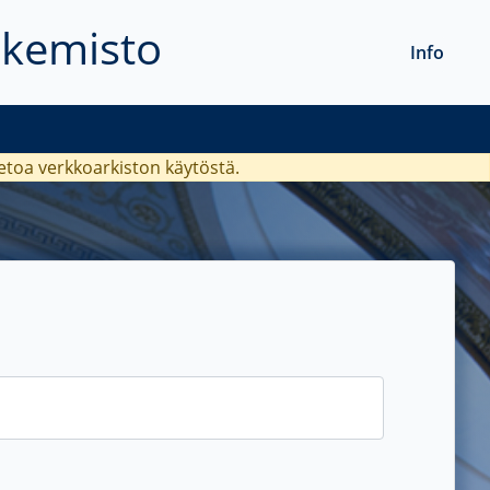
akemisto
Info
ietoa verkkoarkiston käytöstä.