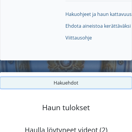
Hakuohjeet ja haun kattavuus
Ehdota aineistoa kerättäväksi
Viittausohje
Hakuehdot
Haun tulokset
Haulla löytyneet videot (2)