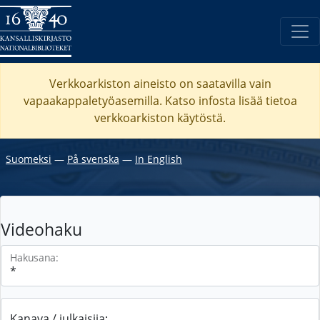
Verkkoarkiston aineisto on saatavilla vain
vapaakappaletyöasemilla. Katso
infosta
lisää tietoa
verkkoarkiston käytöstä.
Suomeksi
―
På svenska
―
In English
Videohaku
Hakusana:
Kanava / julkaisija: