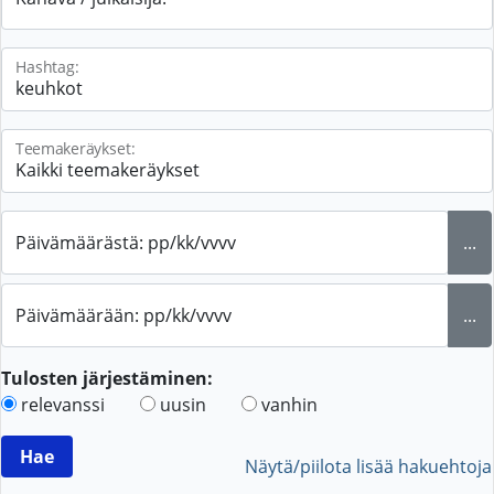
Hashtag:
Teemakeräykset:
Päivämäärästä: pp/kk/vvvv
...
Päivämäärään: pp/kk/vvvv
...
Tulosten järjestäminen:
relevanssi
uusin
vanhin
Näytä/piilota lisää hakuehtoja