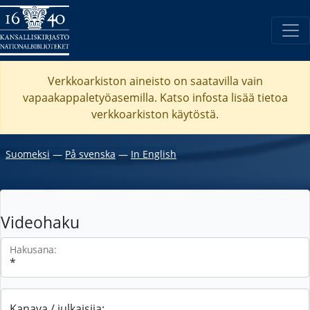
Verkkoarkiston aineisto on saatavilla vain
vapaakappaletyöasemilla. Katso
infosta
lisää tietoa
verkkoarkiston käytöstä.
Suomeksi
―
På svenska
―
In English
Videohaku
Hakusana:
Kanava / julkaisija: