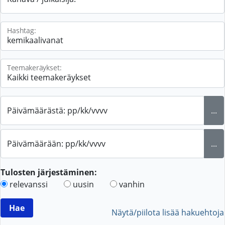
Hashtag:
Teemakeräykset:
Päivämäärästä: pp/kk/vvvv
...
Päivämäärään: pp/kk/vvvv
...
Tulosten järjestäminen:
relevanssi
uusin
vanhin
Näytä/piilota lisää hakuehtoja