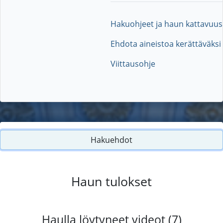
Hakuohjeet ja haun kattavuus
Ehdota aineistoa kerättäväksi
Viittausohje
Hakuehdot
Haun tulokset
Haulla löytyneet videot (7)