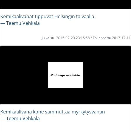
Kemikaalivanat tippuvat Helsingin taivaalla
― Teemu Vehkala
Julkaistu 2015-02-20 23:15:58 / Tallennettu 2017-12-11
Kemikaalivana kone sammuttaa myrkytysvanan
― Teemu Vehkala