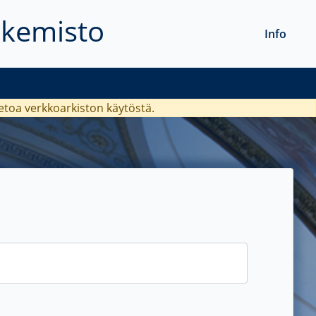
akemisto
Info
ietoa verkkoarkiston käytöstä.