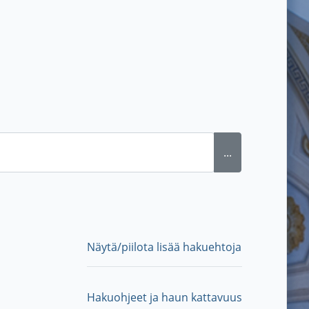
...
Näytä/piilota lisää hakuehtoja
Hakuohjeet ja haun kattavuus