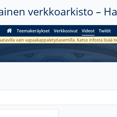
inen verkkoarkisto – H
Teemakeräykset
Verkkosivut
Videot
Twiitit
aatavilla vain vapaakappaletyöasemilla. Katso
infosta
lisää t