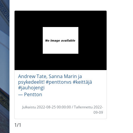
Andrew Tate, Sanna Marin ja
psykedeelit! #penttonvs #keittäjä
#jauhojengi
― Pentton
Julkaistu 2022-08-25 00:00:00 / Tallennettu 2022-
09-09
1/1