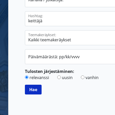
Hashtag:
Teemakeräykset:
Päivämäärästä: pp/kk/vvvv
Tulosten järjestäminen:
relevanssi
uusin
vanhin