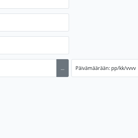
...
Päivämäärään: pp/kk/vvvv