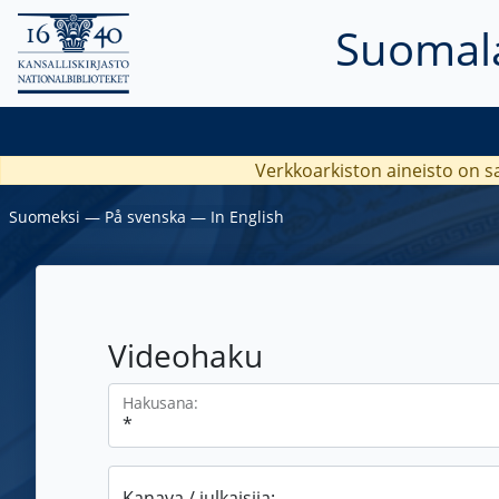
Suomala
Verkkoarkiston aineisto on s
Suomeksi
―
På svenska
―
In English
Videohaku
Hakusana:
Kanava / julkaisija: