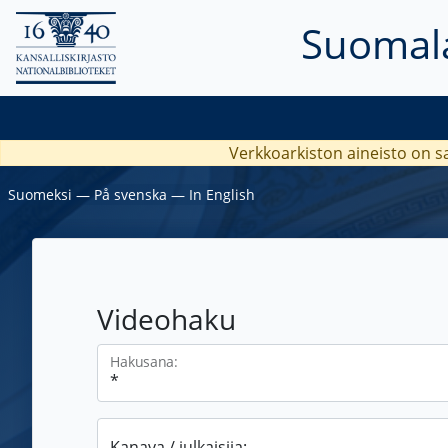
Suomala
Verkkoarkiston aineisto on s
Suomeksi
―
På svenska
―
In English
Videohaku
Hakusana:
Kanava / julkaisija: