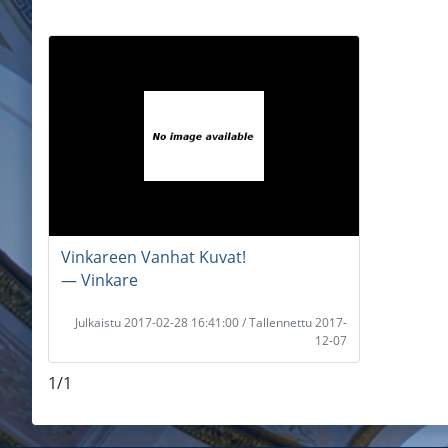
Vinkareen Vanhat Kuvat!
― Vinkare
Julkaistu 2017-02-28 16:41:00 / Tallennettu 2017-
12-07
1/1