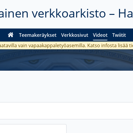
inen verkkoarkisto – H
Teemakeräykset
Verkkosivut
Videot
Twiitit
aatavilla vain vapaakappaletyöasemilla. Katso
infosta
lisää t