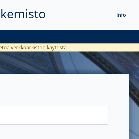
akemisto
Info
ietoa verkkoarkiston käytöstä.