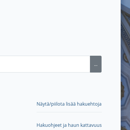
...
Näytä/piilota lisää hakuehtoja
Hakuohjeet ja haun kattavuus