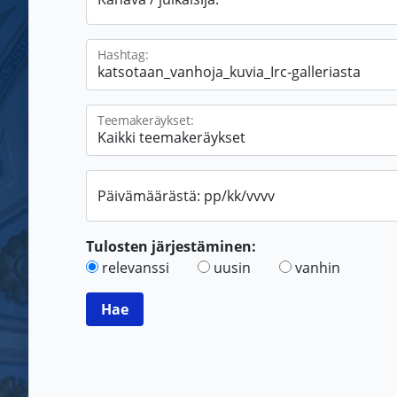
Hashtag:
Teemakeräykset:
Päivämäärästä: pp/kk/vvvv
Tulosten järjestäminen:
relevanssi
uusin
vanhin