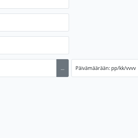
...
Päivämäärään: pp/kk/vvvv