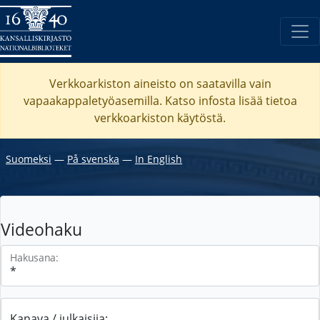
Verkkoarkiston aineisto on saatavilla vain
vapaakappaletyöasemilla. Katso
infosta
lisää tietoa
verkkoarkiston käytöstä.
Suomeksi
―
På svenska
―
In English
Videohaku
Hakusana:
Kanava / julkaisija: