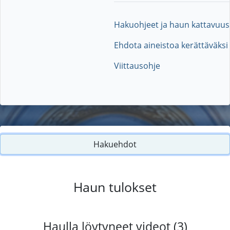
Hakuohjeet ja haun kattavuus
Ehdota aineistoa kerättäväksi
Viittausohje
Hakuehdot
Haun tulokset
Haulla löytyneet videot (3)