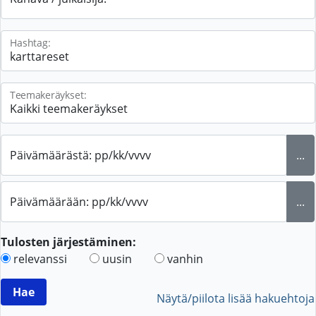
Hashtag:
Teemakeräykset:
Päivämäärästä: pp/kk/vvvv
...
Päivämäärään: pp/kk/vvvv
...
Tulosten järjestäminen:
relevanssi
uusin
vanhin
Näytä/piilota lisää hakuehtoja