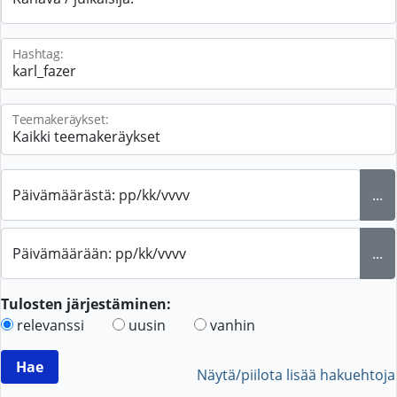
Hashtag:
Teemakeräykset:
Päivämäärästä: pp/kk/vvvv
...
Päivämäärään: pp/kk/vvvv
...
Tulosten järjestäminen:
relevanssi
uusin
vanhin
Näytä/piilota lisää hakuehtoja