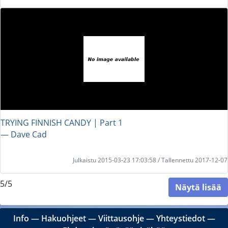
TRYING FINNISH CANDY | Part 1
― Dave Cad
Julkaistu 2015-03-23 17:03:58 / Tallennettu 2017-12-07
5/5
Näytä lisää
Info
―
Hakuohjeet
―
Viittausohje
―
Yhteystiedot
―