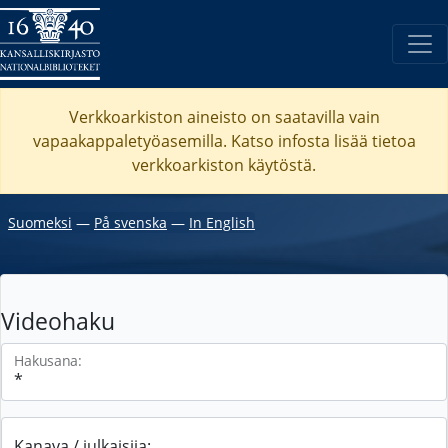
Verkkoarkiston aineisto on saatavilla vain
vapaakappaletyöasemilla. Katso
infosta
lisää tietoa
verkkoarkiston käytöstä.
Suomeksi
―
På svenska
―
In English
Videohaku
Hakusana:
Kanava / julkaisija: