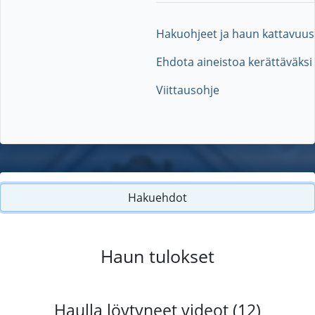
Hakuohjeet ja haun kattavuus
Ehdota aineistoa kerättäväksi
Viittausohje
Hakuehdot
Haun tulokset
Haulla löytyneet videot (12)