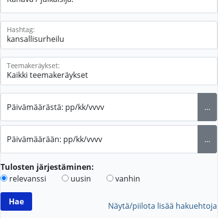
Hashtag:
Teemakeräykset:
Päivämäärästä: pp/kk/vvvv
...
Päivämäärään: pp/kk/vvvv
...
Tulosten järjestäminen:
relevanssi
uusin
vanhin
Näytä/piilota lisää hakuehtoja