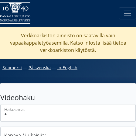
Verkkoarkiston aineisto on saatavilla vain
vapaakappaletyöasemilla. Katso
infosta
lisää tietoa
verkkoarkiston käytöstä.
Suomeksi
―
På svenska
―
In English
Videohaku
Hakusana:
Kanava / julkaisija: