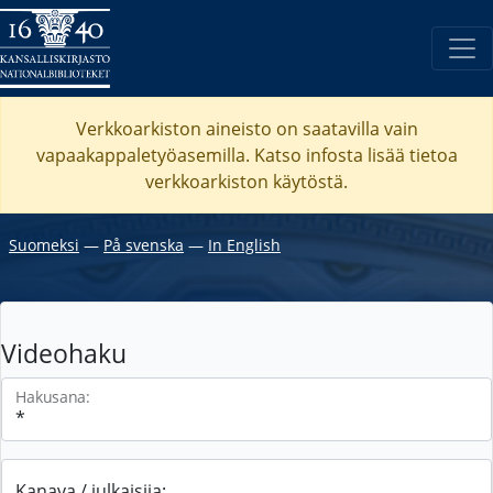
Verkkoarkiston aineisto on saatavilla vain
vapaakappaletyöasemilla. Katso
infosta
lisää tietoa
verkkoarkiston käytöstä.
Suomeksi
―
På svenska
―
In English
Videohaku
Hakusana:
Kanava / julkaisija: