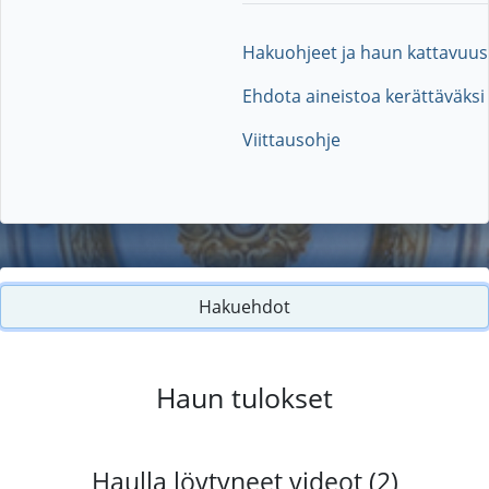
Hakuohjeet ja haun kattavuus
Ehdota aineistoa kerättäväksi
Viittausohje
Hakuehdot
Haun tulokset
Haulla löytyneet videot (2)