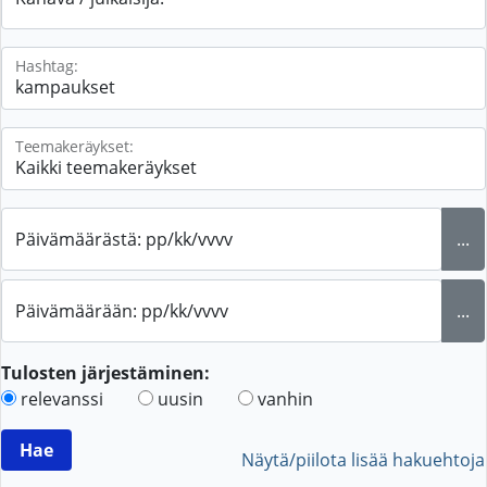
Hashtag:
Teemakeräykset:
Päivämäärästä: pp/kk/vvvv
...
Päivämäärään: pp/kk/vvvv
...
Tulosten järjestäminen:
relevanssi
uusin
vanhin
Näytä/piilota lisää hakuehtoja