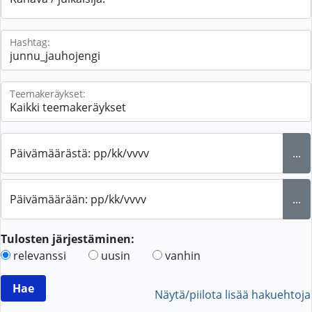
Hashtag:
Teemakeräykset:
Päivämäärästä: pp/kk/vvvv
...
Päivämäärään: pp/kk/vvvv
...
Tulosten järjestäminen:
relevanssi
uusin
vanhin
Näytä/piilota lisää hakuehtoja