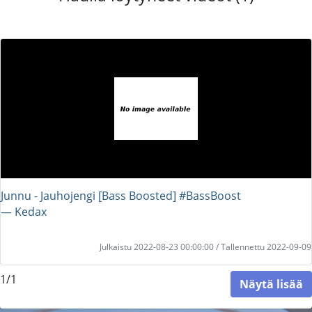
Junnu - Jauhojengi [Bass Boosted] #BassBoost
― Kedax
Julkaistu 2022-08-23 00:00:00 / Tallennettu 2022-09-09
1/1
Näytä lisää