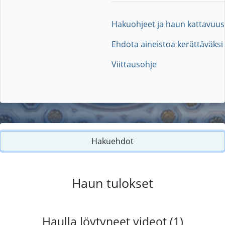
Hakuohjeet ja haun kattavuus
Ehdota aineistoa kerättäväksi
Viittausohje
Hakuehdot
Haun tulokset
Haulla löytyneet videot (1)