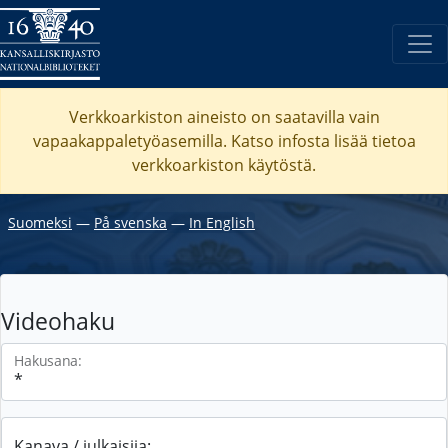
Verkkoarkiston aineisto on saatavilla vain
vapaakappaletyöasemilla. Katso
infosta
lisää tietoa
verkkoarkiston käytöstä.
Suomeksi
―
På svenska
―
In English
Videohaku
Hakusana:
Kanava / julkaisija: