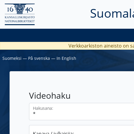
Suomala
Verkkoarkiston aineisto on s
Suomeksi
―
På svenska
―
In English
Videohaku
Hakusana:
Kanava / julkaisija: