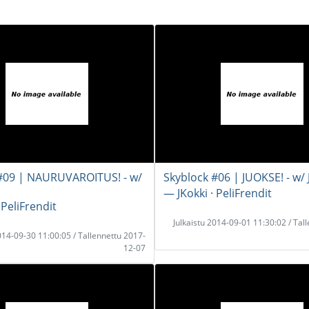
#09 | NAURUVAROITUS! - w/
Skyblock #06 | JUOKSE! - w/ 
― JKokki · PeliFrendit
 PeliFrendit
Julkaistu 2014-09-01 11:30:02 / Tal
2014-09-30 11:00:05 / Tallennettu 2017-
12-07