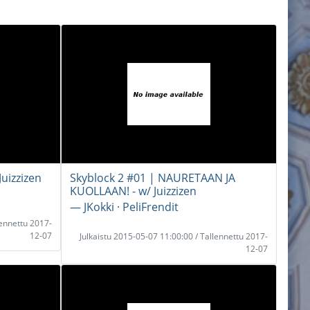
Juizzizen
Skyblock 2 #01 | NAURETAAN JA
KUOLLAAN! - w/ Juizzizen
― JKokki · PeliFrendit
lennettu 2017-
12-07
Julkaistu 2015-05-07 11:00:00 / Tallennettu 2017-
12-07