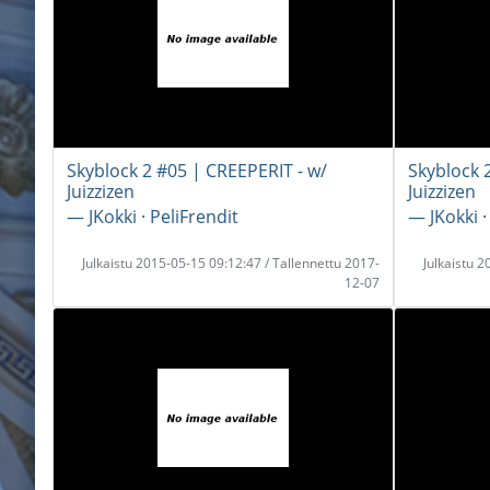
Skyblock 2 #05 | CREEPERIT - w/
Skyblock 2
Juizzizen
Juizzizen
― JKokki · PeliFrendit
― JKokki ·
Julkaistu 2015-05-15 09:12:47 / Tallennettu 2017-
Julkaistu 
12-07