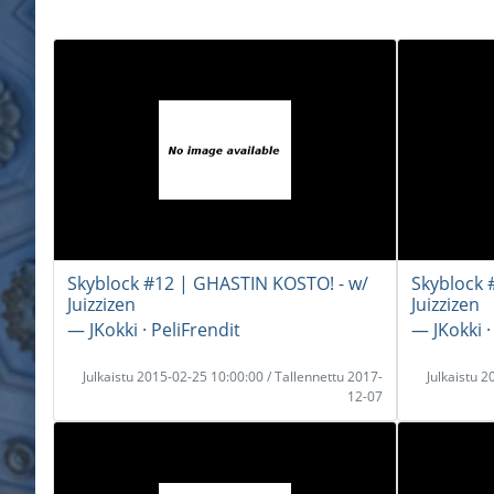
Skyblock #12 | GHASTIN KOSTO! - w/
Skyblock 
Juizzizen
Juizzizen
― JKokki · PeliFrendit
― JKokki ·
Julkaistu 2015-02-25 10:00:00 / Tallennettu 2017-
Julkaistu 
12-07