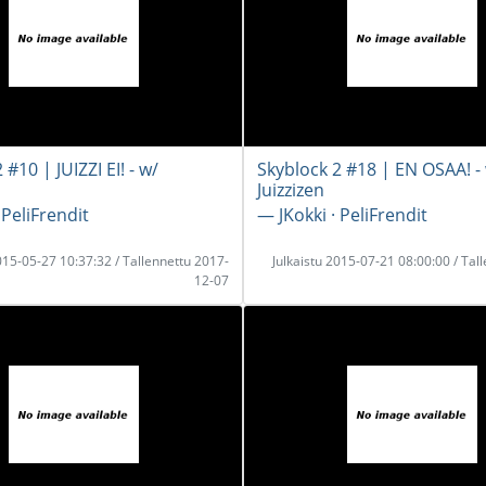
 #10 | JUIZZI EI! - w/
Skyblock 2 #18 | EN OSAA! -
Juizzizen
 PeliFrendit
― JKokki · PeliFrendit
2015-05-27 10:37:32 / Tallennettu 2017-
Julkaistu 2015-07-21 08:00:00 / Tal
12-07