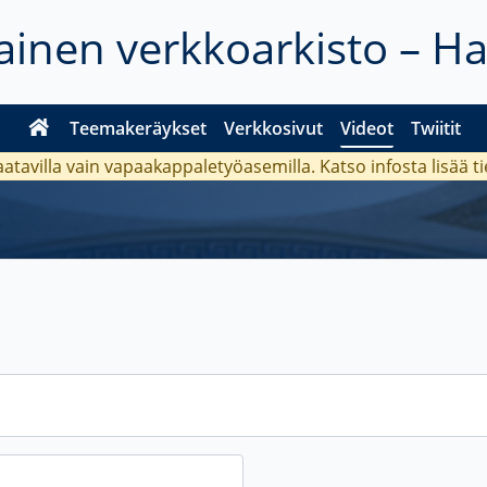
inen verkkoarkisto – H
Teemakeräykset
Verkkosivut
Videot
Twiitit
aatavilla vain vapaakappaletyöasemilla. Katso
infosta
lisää t