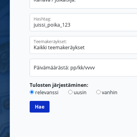
Hashtag:
Teemakeräykset:
Päivämäärästä: pp/kk/vvvv
Tulosten järjestäminen:
relevanssi
uusin
vanhin