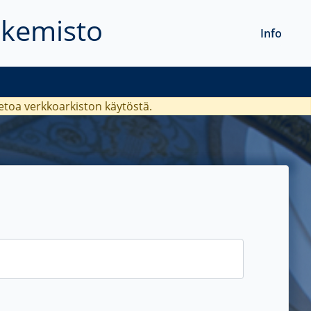
akemisto
Info
ietoa verkkoarkiston käytöstä.