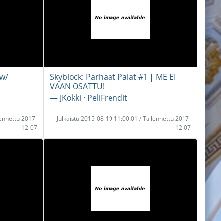
 w/
Skyblock: Parhaat Palat #1 | ME EI
VAAN OSATTU!
― JKokki · PeliFrendit
lennettu 2017-
Julkaistu 2015-08-19 11:00:01 / Tallennettu 2017-
12-07
12-07