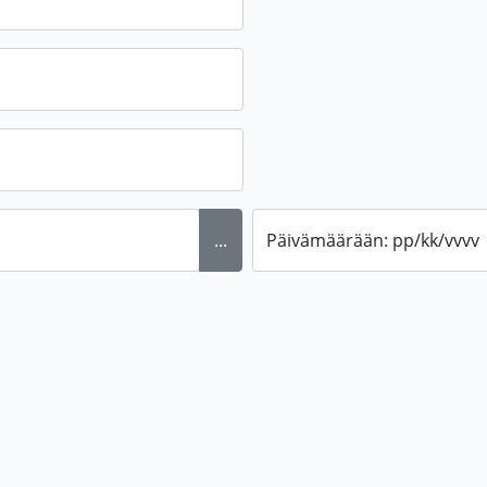
...
Päivämäärään: pp/kk/vvvv