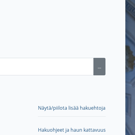
...
Näytä/piilota lisää hakuehtoja
Hakuohjeet ja haun kattavuus