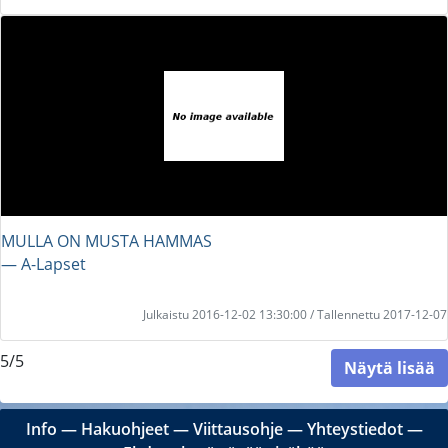
MULLA ON MUSTA HAMMAS
― A-Lapset
Julkaistu 2016-12-02 13:30:00 / Tallennettu 2017-12-07
5/5
Näytä lisää
Info
―
Hakuohjeet
―
Viittausohje
―
Yhteystiedot
―