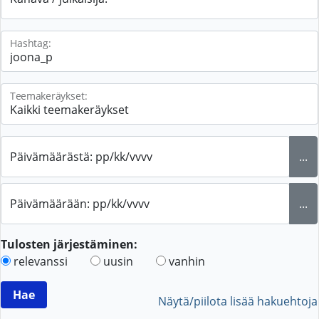
Hashtag:
Teemakeräykset:
Päivämäärästä: pp/kk/vvvv
...
Päivämäärään: pp/kk/vvvv
...
Tulosten järjestäminen:
relevanssi
uusin
vanhin
Näytä/piilota lisää hakuehtoja