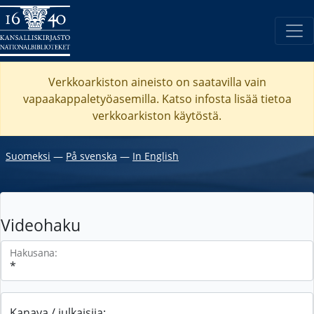
Verkkoarkiston aineisto on saatavilla vain
vapaakappaletyöasemilla. Katso
infosta
lisää tietoa
verkkoarkiston käytöstä.
Suomeksi
―
På svenska
―
In English
Videohaku
Hakusana:
Kanava / julkaisija: